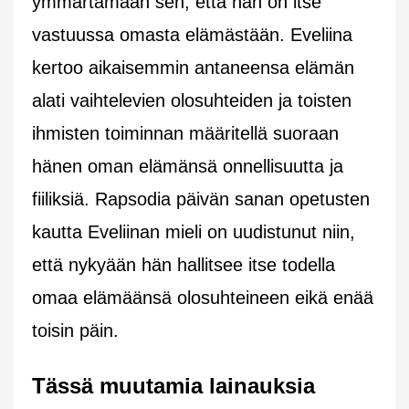
ymmärtämään sen, että hän on itse
vastuussa omasta elämästään. Eveliina
kertoo aikaisemmin antaneensa elämän
alati vaihtelevien olosuhteiden ja toisten
ihmisten toiminnan määritellä suoraan
hänen oman elämänsä onnellisuutta ja
fiiliksiä. Rapsodia päivän sanan opetusten
kautta Eveliinan mieli on uudistunut niin,
että nykyään hän hallitsee itse todella
omaa elämäänsä olosuhteineen eikä enää
toisin päin.
Tässä muutamia lainauksia