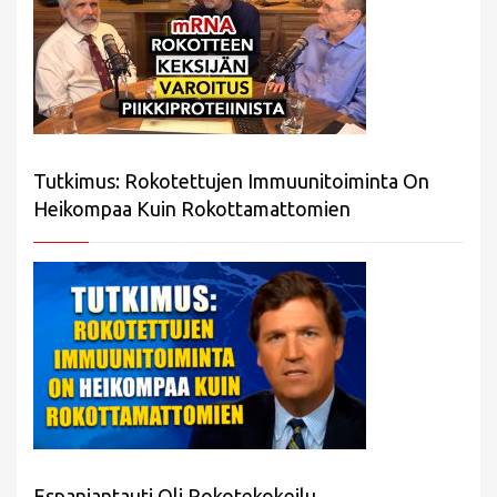
Tutkimus: Rokotettujen Immuunitoiminta On
Heikompaa Kuin Rokottamattomien
Espanjantauti Oli Rokotekokeilu