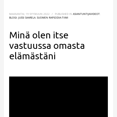
MAANANTAI, 19 SYYSKUUN 2022
/
PUBLISHED IN
ASIANTUNTIJAVIDEOT
,
BLOGI: JUSSI SAARELA
,
SUOMEN RAPSODIA-TIIMI
Minä olen itse
vastuussa omasta
elämästäni