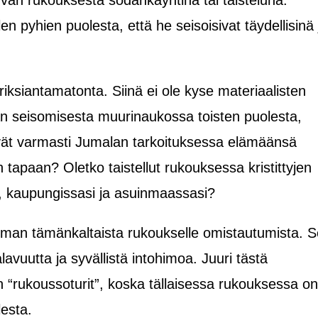
uvan rukouksesta sodankäyntinä tai taisteluna.
en pyhien puolesta, että he seisoisivat täydellisinä 
eriksiantamatonta. Siinä ei ole kyse materiaalisten
an seisomisesta muurinaukossa toisten puolesta,
ät varmasti Jumalan tarkoituksessa elämäänsä
 tapaan? Oletko taistellut rukouksessa kristittyjen
, kaupungissasi ja asuinmaassasi?
ja ilman tämänkaltaista rukoukselle omistautumista. 
avuutta ja syvällistä intohimoa. Juuri tästä
 “rukoussoturit”, koska tällaisessa rukouksessa on
lesta.