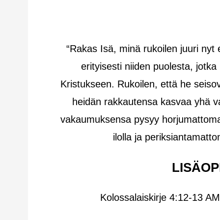
“Rakas Isä, minä rukoilen juuri nyt e
erityisesti niiden puolesta, jot
Kristukseen. Rukoilen, että he seisov
heidän rakkautensa kasvaa yhä va
vakaumuksensa pysyy horjumattomana
ilolla ja periksiantama
LISÄOP
Kolossalaiskirje 4:12-13 A