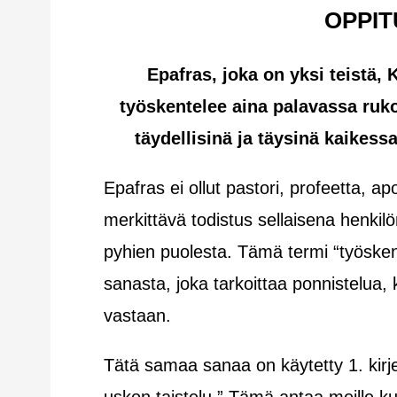
OPPIT
Epafras, joka on yksi teistä, K
työskentelee aina palavassa ruko
täydellisinä ja täysinä kaikes
Epafras ei ollut pastori, profeetta, ap
merkittävä todistus sellaisena henkil
pyhien puolesta. Tämä termi “työsken
sanasta, joka tarkoittaa ponnistelua, k
vastaan.
Tätä samaa sanaa on käytetty 1. kirj