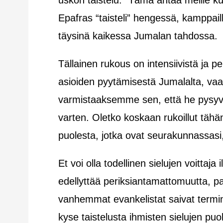
uskon taistelu.” Tämä antaa meille k
Epafras “taisteli” hengessä, kamppaill
täysinä kaikessa Jumalan tahdossa.
Tällainen rukous on intensiivistä ja p
asioiden pyytämisestä Jumalalta, va
varmistaaksemme sen, että he pysyv
varten. Oletko koskaan rukoillut tähän
puolesta, jotka ovat seurakunnassasi
Et voi olla todellinen sielujen voitta
edellyttää periksiantamattomuutta, pal
vanhemmat evankelistat saivat termin
kyse taistelusta ihmisten sielujen puo