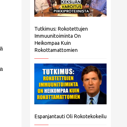
Tutkimus: Rokotettujen
Immuunitoiminta On
Heikompaa Kuin
tä
Rokottamattomien
sa
Espanjantauti Oli Rokotekokeilu