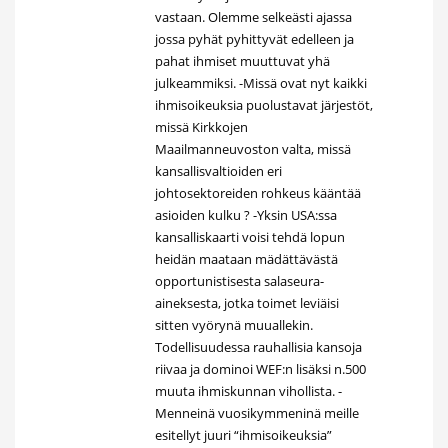
vastaan. Olemme selkeästi ajassa
jossa pyhät pyhittyvät edelleen ja
pahat ihmiset muuttuvat yhä
julkeammiksi. -Missä ovat nyt kaikki
ihmisoikeuksia puolustavat järjestöt,
missä Kirkkojen
Maailmanneuvoston valta, missä
kansallisvaltioiden eri
johtosektoreiden rohkeus kääntää
asioiden kulku ? -Yksin USA:ssa
kansalliskaarti voisi tehdä lopun
heidän maataan mädättävästä
opportunistisesta salaseura-
aineksesta, jotka toimet leviäisi
sitten vyörynä muuallekin.
Todellisuudessa rauhallisia kansoja
riivaa ja dominoi WEF:n lisäksi n.500
muuta ihmiskunnan vihollista. -
Menneinä vuosikymmeninä meille
esitellyt juuri “ihmisoikeuksia”