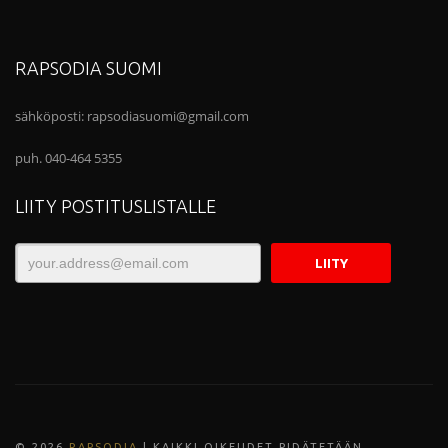
RAPSODIA SUOMI
sähköposti:
rapsodiasuomi@gmail.com
puh. 040-464 5355
LIITY POSTITUSLISTALLE
© 202
6
RAPSODIA
| KAIKKI OIKEUDET PIDÄTETÄÄN