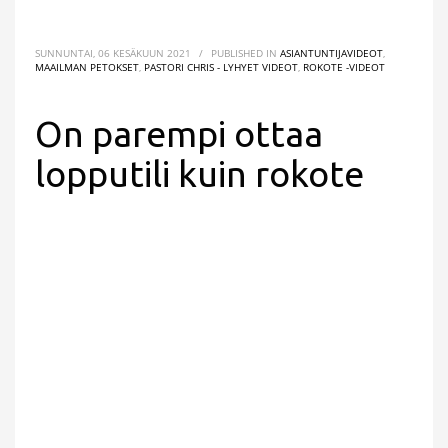
SUNNUNTAI, 06 KESÄKUUN 2021
/
PUBLISHED IN
ASIANTUNTIJAVIDEOT
,
MAAILMAN PETOKSET
,
PASTORI CHRIS - LYHYET VIDEOT
,
ROKOTE -VIDEOT
On parempi ottaa
lopputili kuin rokote