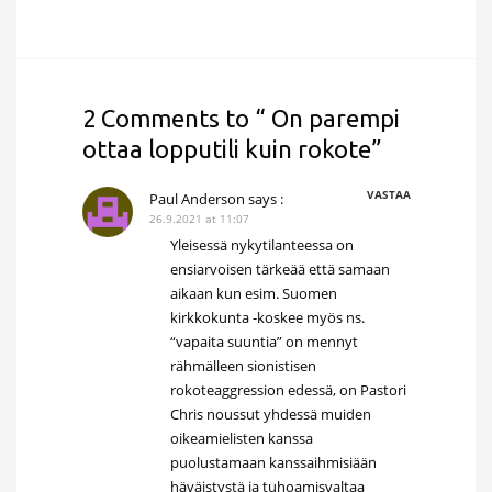
2 Comments to “ On parempi
ottaa lopputili kuin rokote”
VASTAA
Paul Anderson
says :
26.9.2021 at 11:07
Yleisessä nykytilanteessa on
ensiarvoisen tärkeää että samaan
aikaan kun esim. Suomen
kirkkokunta -koskee myös ns.
“vapaita suuntia” on mennyt
rähmälleen sionistisen
rokoteaggression edessä, on Pastori
Chris noussut yhdessä muiden
oikeamielisten kanssa
puolustamaan kanssaihmisiään
häväistystä ja tuhoamisvaltaa