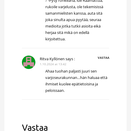
? -Pysy rohkeana, lue Raamattua,
rukoile varjelusta, ole tekemisissä
samanmielisten kanssa, auta sitä
joka sinulta apua pyytää, seuraa
medioita jotka tutkii asioita eikä
herjaa sitä mikä on edellä
kirjoitettua.
VASTAA
Ritva Kyllönen
says :
1.10.2024 at 13:42
Ahaa tuohan paljasti juuri sen
varjoseurakunnan…hän haluaa että
ihmiset kuolee epätietoisina ja
peloissaan.
Vastaa