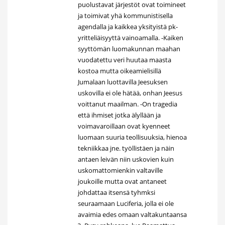
puolustavat järjestöt ovat toimineet
ja toimivat yhä kommunistisella
agendalla ja kaikkea yksityistä pk-
yritteliäisyyttä vainoamalla. -Kaiken
syyttömän luomakunnan maahan
vuodatettu veri huutaa maasta
kostoa mutta oikeamielisillä
Jumalaan luottavilla Jeesuksen
uskovilla ei ole hätää, onhan Jeesus
voittanut maailman. -On tragedia
että ihmiset jotka älyllään ja
voimavaroillaan ovat kyenneet
luomaan suuria teollisuuksia, hienoa
tekniikkaa jne. työllistäen ja näin
antaen leivän niin uskovien kuin
uskomattomienkin valtaville
joukoille mutta ovat antaneet
johdattaa itsensä tyhmksi
seuraamaan Luciferia, jolla ei ole
avaimia edes omaan valtakuntaansa