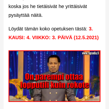
koska jos he tietäisivät he yrittäisivät
pysäyttää näitä.
Löydät tämän koko opetuksen tästä:
3.
KAUSI: 4. VIIKKO: 3. PÄIVÄ (12.5.2021)