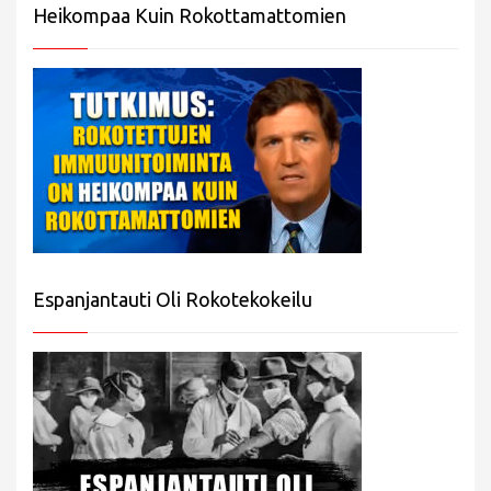
Heikompaa Kuin Rokottamattomien
Espanjantauti Oli Rokotekokeilu