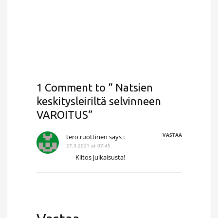
1 Comment to “ Natsien
keskitysleiriltä selvinneen
VAROITUS”
VASTAA
tero ruottinen
says :
27.3.2021 at 07:45
Kiitos julkaisusta!