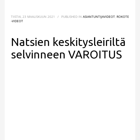
TIISTAI, 23 MAALISKUUN 2021
/
PUBLISHED IN
ASIANTUNTIJAVIDEOT
,
ROKOTE
-VIDEOT
Natsien keskitysleiriltä
selvinneen VAROITUS