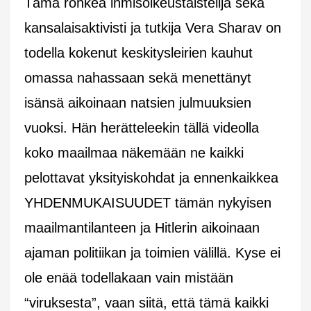
Tämä rohkea ihmisoikeustaistelija sekä
kansalaisaktivisti ja tutkija Vera Sharav on
todella kokenut keskitysleirien kauhut
omassa nahassaan sekä menettänyt
isänsä aikoinaan natsien julmuuksien
vuoksi. Hän herätteleekin tällä videolla
koko maailmaa näkemään ne kaikki
pelottavat yksityiskohdat ja ennenkaikkea
YHDENMUKAISUUDET tämän nykyisen
maailmantilanteen ja Hitlerin aikoinaan
ajaman politiikan ja toimien välillä. Kyse ei
ole enää todellakaan vain mistään
“viruksesta”, vaan siitä, että tämä kaikki