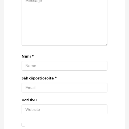
Nimi
*
Sähköpostiosoite
*
Kotisivu