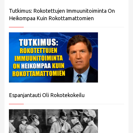
Tutkimus: Rokotettujen Immuunitoiminta On
Heikompaa Kuin Rokottamattomien
Espanjantauti Oli Rokotekokeilu