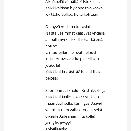
Älkää pelätkö näitä Kristuksen ja
Kaikkivaltiaan hylänneitä älkääkä
levittäkö pelkoa heitä kohtaan!
On hyvä muistaa tosiasiat!
Näistä useimmat kaatuvat yhdellä
ainoalla nyrkiniskulla eivätkä enää
nouse!
Ja muutenkin he ovat helposti
kukistettavissa aika pienelläkin
joukolla!
Kaikkivaltias täyttää heidät lisäksi
pelolla!
Suomenmaa kuuluu Kristukselle ja
Kaikkivaltiaalle sekä Kristuksen
maanpäälliselle, kuningas Daavidin
valtaistuimen valtakunnalle sekä
oikealle Aabrahamin uskolle!
Ja myös pysyy!
Kokeillaanko?