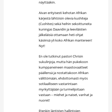
näyttääkin.
Aivan erityisesti kehotan Afrikan
kärjestä lähtöisin olevia kushiteja
(Cushites) sekä heihin sekoittuneita
kuningas Daavidin ja leeviläisten
jälkeläisiä ottamaan heti ohjat
käsiinsä yli koko Afrikan mantereen!
Nyt!
En ole tutkinut pastori Chrisin
sukulinjoja, mutta hän pukekoon
kumppaneineen maastovaatteet
päällensä ja nostattakoon Afrikan
välittömään, ehdottomasti myös
sotilaalliseen vastarintaan
myrkyttäjiään ja turmelijoitaan
vastaan – miehet ja naiset, vanhat ja
nuoret!
Etenkin läntisten hallintojen