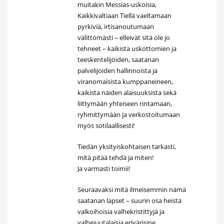
muitakin Messias-uskoisia,
Kaikkivaltiaan Tiellä vaeltamaan
pyrkiviä, irtisanoutumaan
välittömästi – elleivät sitä ole jo
tehneet – kaikista uskottomien ja
teeskentelijöiden, saatanan
palvelijoiden hallinnoista ja
viranomaisista kumppaneineen,
kaikista näiden alaisuuksista sekä
liittymään yhteiseen rintamaan,
ryhmittymään ja verkostoitumaan
myös sotilaallisesti!
Tiedän yksityiskohtaisen tarkasti,
mitä pitää tehdä ja miten!
Ja varmasti toimii!
Seuraavaksi mitä ilmeisemmin nämä
saatanan lapset – suurin osa heistä
valkoihoisia valhekristittyjä ja
valhejuutalaisia erivärisine