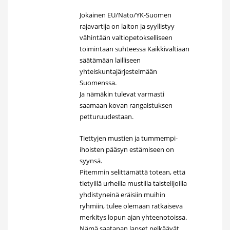
Jokainen EU/Nato/YK-Suomen
rajavartija on laiton ja syyllistyy
vähintään valtiopetokselliseen
toimintaan suhteessa Kaikkivaltiaan
säätämään lailliseen
yhteiskuntajärjestelmään
Suomenssa.
Ja nämäkin tulevat varmasti
saamaan kovan rangaistuksen
petturuudestaan.
Tiettyjen mustien ja tummempi-
ihoisten pääsyn estämiseen on
syynsä.
Pitemmin selittämättä totean, että
tietyillä urheilla mustilla taistelijoilla
yhdistyneinä eräisiin muihin
ryhmiin, tulee olemaan ratkaiseva
merkitys lopun ajan yhteenotoissa.
Nämä saatanan lapset pelkäävät