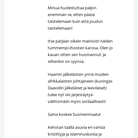
Minua huolestuttaa paljon
enemmän se, etten pääse
taistelemaan kuin että joudun
taistelemaan!
Itse pärjään oikein mainiosti näiden
tummempi-ihoisten kanssa. Olen jo
kauan sitten sen huomannut. Ja
siihenkin on syynsä.
Haamin jälkeläisten ynnä muiden
afrikkalaisten johtajineen (kuningas
Daavidin jälkeläiset ja leeviläiset)
tulee nyt siis järjestäytyä
välittömästi myös sotilaallisesti!
Sama koskee Suomenmaata!
Kehotan täällä asuvia eri värisiä
kristittyjä ja islaminuskoisia ja