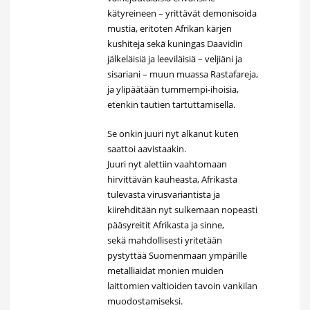
kätyreineen – yrittävät demonisoida
mustia, eritoten Afrikan kärjen
kushiteja sekä kuningas Daavidin
jälkeläisiä ja leeviläisiä – veljiäni ja
sisariani – muun muassa Rastafareja,
ja ylipäätään tummempi-ihoisia,
etenkin tautien tartuttamisella.
Se onkin juuri nyt alkanut kuten
saattoi aavistaakin.
Juuri nyt alettiin vaahtomaan
hirvittävän kauheasta, Afrikasta
tulevasta virusvariantista ja
kiirehditään nyt sulkemaan nopeasti
pääsyreitit Afrikasta ja sinne,
sekä mahdollisesti yritetään
pystyttää Suomenmaan ympärille
metalliaidat monien muiden
laittomien valtioiden tavoin vankilan
muodostamiseksi.