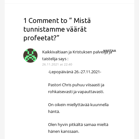
1 Comment to “ Mistä
tunnistamme väärät
profeetat?”
VASTAA
Kaikkivaltiaan ja Kristuksen palvelija ja
taistelija
says :
26.11.2021 at 22:40
-Lepopäivänä 26.-27.11.2021-
Pastori Chris puhuu viisaasti ja
rohkaisevasti ja vapauttavasti.
On oikein miellyttävää kuunnella
häntä.
Olen hyvin pitkältä samaa mieltä
hänen kanssaan.