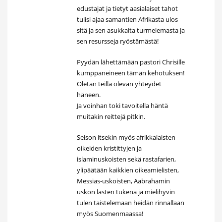
edustajat ja tietyt aasialaiset tahot
tulisi ajaa samantien Afrikasta ulos
sitä ja sen asukkaita turmelemasta ja
sen resursseja ryöstämästä!
Pyydän lähettämään pastori Chrisille
kumppaneineen tämän kehotuksen!
Oletan teillä olevan yhteydet
häneen.
Ja voinhan toki tavoitella häntä
muitakin reittejä pitkin.
Seison itsekin myös afrikkalaisten
oikeiden kristittyjen ja
islaminuskoisten sekä rastafarien,
ylipäätään kaikkien oikeamielisten,
Messias-uskoisten, Aabrahamin
uskon lasten tukena ja mielihyvin
tulen taistelemaan heidän rinnallaan
myös Suomenmaassa!