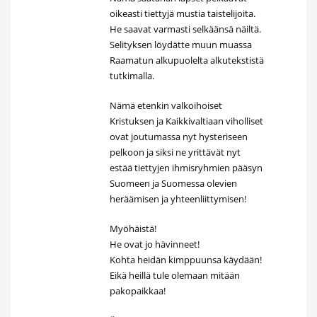
oikeasti tiettyjä mustia taistelijoita.
He saavat varmasti selkäänsä näiltä.
Selityksen löydätte muun muassa
Raamatun alkupuolelta alkutekstistä
tutkimalla.
Nämä etenkin valkoihoiset
Kristuksen ja Kaikkivaltiaan viholliset
ovat joutumassa nyt hysteriseen
pelkoon ja siksi ne yrittävät nyt
estää tiettyjen ihmisryhmien pääsyn
Suomeen ja Suomessa olevien
heräämisen ja yhteenliittymisen!
Myöhäistä!
He ovat jo hävinneet!
Kohta heidän kimppuunsa käydään!
Eikä heillä tule olemaan mitään
pakopaikkaa!