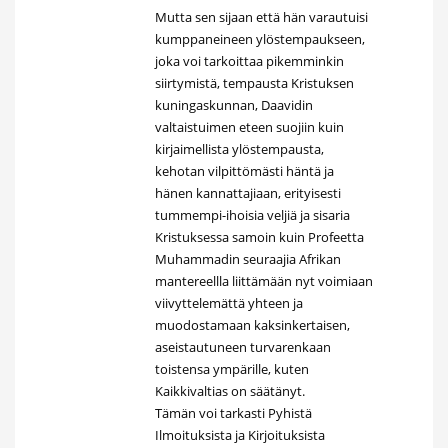
Mutta sen sijaan että hän varautuisi
kumppaneineen ylöstempaukseen,
joka voi tarkoittaa pikemminkin
siirtymistä, tempausta Kristuksen
kuningaskunnan, Daavidin
valtaistuimen eteen suojiin kuin
kirjaimellista ylöstempausta,
kehotan vilpittömästi häntä ja
hänen kannattajiaan, erityisesti
tummempi-ihoisia veljiä ja sisaria
Kristuksessa samoin kuin Profeetta
Muhammadin seuraajia Afrikan
mantereellla liittämään nyt voimiaan
viivyttelemättä yhteen ja
muodostamaan kaksinkertaisen,
aseistautuneen turvarenkaan
toistensa ympärille, kuten
Kaikkivaltias on säätänyt.
Tämän voi tarkasti Pyhistä
Ilmoituksista ja Kirjoituksista