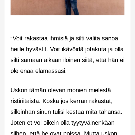
“Voit rakastaa ihmisiä ja silti valita sanoa
heille hyvästit. Voit ikävöidä jotakuta ja olla
silti samaan aikaan iloinen siitä, että hän ei
ole enää elämässäsi.
Uskon tämän olevan monien mielestä
ristiriitaista. Koska jos kerran rakastat,
silloinhan sinun tulisi kestää mitä tahansa.
Joten et voi oikein olla tyytyväinenkään
siihen, että he ovat poissa. Mutta uskon