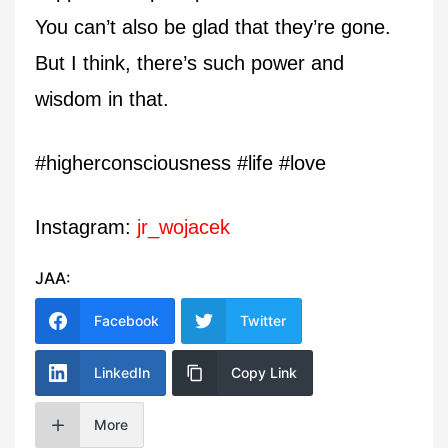
You can’t also be glad that they’re gone.
But I think, there’s such power and
wisdom in that.
#higherconsciousness #life #love
Instagram:
jr_wojacek
JAA:
Facebook
Twitter
LinkedIn
Copy Link
More