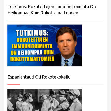
Tutkimus: Rokotettujen Immuunitoiminta On
Heikompaa Kuin Rokottamattomien
Espanjantauti Oli Rokotekokeilu