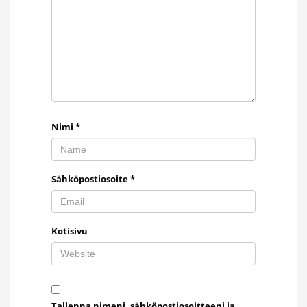
Nimi
*
Sähköpostiosoite
*
Kotisivu
Tallenna nimeni, sähköpostiosoitteeni ja