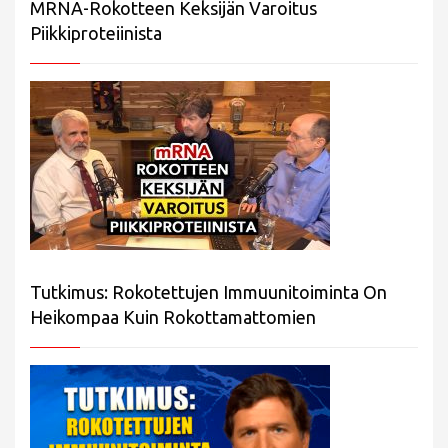
MRNA-Rokotteen Keksijän Varoitus
Piikkiproteiinista
Tutkimus: Rokotettujen Immuunitoiminta On
Heikompaa Kuin Rokottamattomien