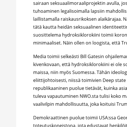
sairaan seksuaalimoraaliprojektin avulla, j
tuhoaminen legalisoimalla lapsiin mahdolli
laillistamalla raiskausrikoksen alaikärajaa.
tätä kautta heidän seksuaalinen identiteetti
suosittelema hydroksiklorokiini toimii kor
minimaaliset. Näin ollen on loogista, että Tr
Media toimii selkeästi Bill Gatesin ohjaile
kivenkovaan, että hydroksiklorokiini ei ole 
maissa, niin myös Suomessa. Tähän ideologi
eliittijohtoisesti, niissä toimivien Deep sta
republikaaninen puolue tietävät, kuinka asia
tuleva vapautuminen NWO.sta tulisi koko ma
vaalivilpin mahdollisuutta, joka koituisi T
Demokraattinen puolue toimii USA:ssa Georg
toteutuskoneistona, jota edustavat henkilö