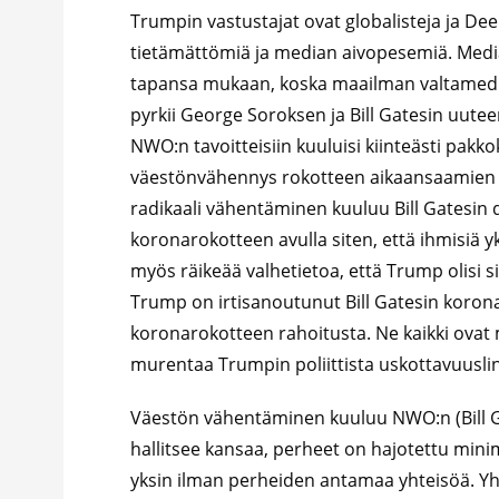
Trumpin vastustajat ovat globalisteja ja Deep
tietämättömiä ja median aivopesemiä. Med
tapansa mukaan, koska maailman valtamedia
pyrkii George Soroksen ja Bill Gatesin uut
NWO:n tavoitteisiin kuuluisi kiinteästi pak
väestönvähennys rokotteen aikaansaamien ha
radikaali vähentäminen kuuluu Bill Gatesin 
koronarokotteen avulla siten, että ihmisiä yk
myös räikeää valhetietoa, että Trump olisi 
Trump on irtisanoutunut Bill Gatesin koron
koronarokotteen rahoitusta. Ne kaikki ovat 
murentaa Trumpin poliittista uskottavuuslin
Väestön vähentäminen kuuluu NWO:n (Bill Ga
hallitsee kansaa, perheet on hajotettu minim
yksin ilman perheiden antamaa yhteisöä. Yh