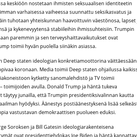
ossa keskiöön nostetaan ihmisten seksuaalisen identiteetin
simman varhaisessa vaiheessa suunnattu seksikasvatus ja
 Näin tuhotaan yhteiskunnan haavoittuvin väestönosa, lapset 
nsä ja kykenevyytensä stabiileihin ihmissuhteisiin. Trumpin
onaan paremmin ja sen terveyshaittavaikutukset ovat
ump toimii hyvän puolella siinäkin asiassa.
man Deep staten ideologian konkretiamoottorina väittäessään
sopivaa koronaan. Media toimii Deep staten ohjailussa kaikis
akoneistoon kytketty sanomalehdistö ja TV toimii
te – toimijoiden avulla. Donald Trump ja häntä tukeva
t täytyy junailla, että Trumpin presidentiksivalinnan kautta
ailman hyödyksi. Äänestys postiäänestyksenä lisää selkeäs
rumpia vastustavan demokraattisen puolueen eduksi.
e Soroksen ja Bill Gatesin ideologiarakenteisena
itymät ovat presidenttiehdokas Joe Biden ja häntä kannattav