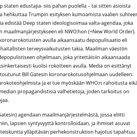
 staten edustajia- siis pahan puolella – tai sitten asioista
ia hehkuttaa Trumpin esityksen kumoamista vaalien suhtee
 edistää Deep staten ideologisoimaa valta-agendaa, joka
een maailmanjärjestykseen eli NWO:hon (=New World Order).
kokoronarokotusten avulla aikaansaatu depopulisaatio eli
itallisten terveysvaikutusten takia. Maailman väestön
depopulistiseen ohjelmaan, joka yritettäisiin aikaansaada
sinkertaisesti kuolisi rokotteen avulla. Media on esittänyt
sitoutunut Bill Gatesin koronarokotusohjelmaan uudelleen.
arokoteohjelmista ja ei tue myöskään WHO:n rahoitusta eik
median propagandistisia valhetietoja, joden tarkoitus on
jaa.
tesin) agendaan maailmanjärjestelmästä, jossa eliitti
iin, lapsien syntyvyyttä kontrolloidaan, ja ihmiset asuvat
teiskuntia ylläpitävän perhekonstruktion hajotus tapahtuu