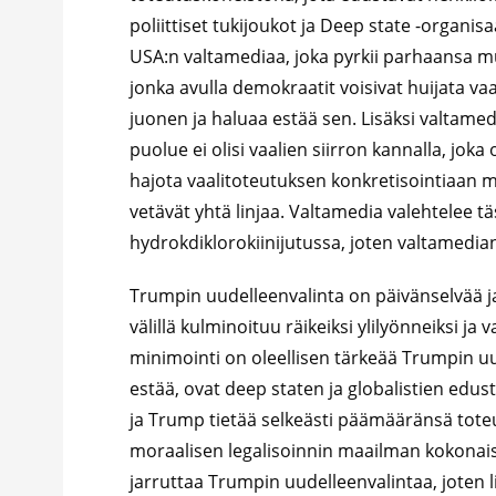
poliittiset tukijoukot ja Deep state -organi
USA:n valtamediaa, joka pyrkii parhaansa 
jonka avulla demokraatit voisivat huijata v
juonen ja haluaa estää sen. Lisäksi valtame
puolue ei olisi vaalien siirron kannalla, jok
hajota vaalitoteutuksen konkretisointiaan 
vetävät yhtä linjaa. Valtamedia valehtelee tä
hydrokdiklorokiinijutussa, joten valtamedia
Trumpin uudelleenvalinta on päivänselvää j
välillä kulminoituu räikeiksi ylilyönneiksi ja
minimointi on oleellisen tärkeää Trumpin uud
estää, ovat deep staten ja globalistien edust
ja Trump tietää selkeästi päämääränsä tote
moraalisen legalisoinnin maailman kokonais
jarruttaa Trumpin uudelleenvalintaa, joten l