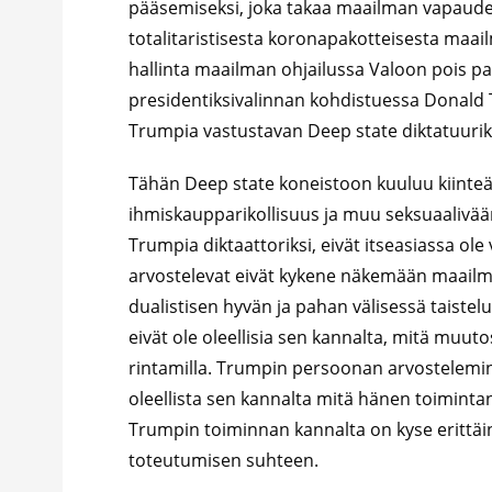
pääsemiseksi, joka takaa maailman vapaude
totalitaristisesta koronapakotteisesta maa
hallinta maailman ohjailussa Valoon pois p
presidentiksivalinnan kohdistuessa Donal
Trumpia vastustavan Deep state diktatuurik
Tähän Deep state koneistoon kuuluu kiinteäs
ihmiskaupparikollisuus ja muu seksuaaliväär
Trumpia diktaattoriksi, eivät itseasiassa ole
arvostelevat eivät kykene näkemään maailm
dualistisen hyvän ja pahan välisessä taiste
eivät ole oleellisia sen kannalta, mitä muuto
rintamilla. Trumpin persoonan arvostelemin
oleellista sen kannalta mitä hänen toimint
Trumpin toiminnan kannalta on kyse erittäin
toteutumisen suhteen.