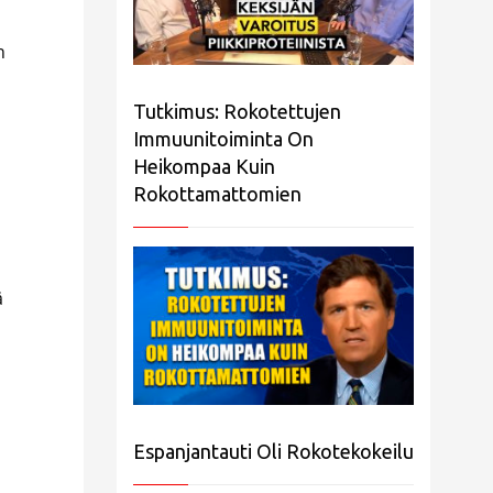
n
Tutkimus: Rokotettujen
Immuunitoiminta On
Heikompaa Kuin
Rokottamattomien
ä
Espanjantauti Oli Rokotekokeilu