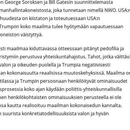
n George Soroksen ja Bill Gatesin suunnittelemasta
ilmanhallintakoneistosta, joka tunnetaan nimellä NWO. USA:
ahuudesta on kiistaton ja toteutuessaan USA:n
d Trumpiin koko maailma tulee hyötymään vapautuessaan
oneiston väistyttyä.
ti maailmaa kiduttavassa otteessaan pitänyt pedofilia ja
istymiin perustuva yhteiskuntahajotus. Tahot, jotka väittäv
 valon ja oikeuden puolella ja Trumpia negatiivisesti
an kokonaisuutta reaalisissa muutoskehyksissä. Maailma o
lutilassa ja Trumpin persoonaan henkilöityvät ominaisuudet
sprosessia koko ajan käydään poliittis-yhteiskunnallisilla
en henkilökohtaisten ominaisuuksien perusteella ei ole
ansa kautta realisoituu maailman kokonaisedun kannalta.
 suurista konkretiatodellisuuksista valon ja hyvän