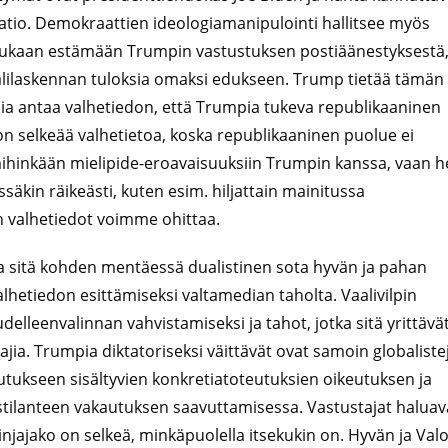
saatio. Demokraattien ideologiamanipulointi hallitsee myös
mukaan estämään Trumpin vastustuksen postiäänestyksestä
aalilaskennan tuloksia omaksi edukseen. Trump tietää tämän
dia antaa valhetiedon, että Trumpia tukeva republikaaninen
a on selkeää valhetietoa, koska republikaaninen puolue ei
mihinkään mielipide-eroavaisuuksiin Trumpin kanssa, vaan h
ssäkin räikeästi, kuten esim. hiljattain mainitussa
n valhetiedot voimme ohittaa.
a sitä kohden mentäessä dualistinen sota hyvän ja pahan
 valhetiedon esittämiseksi valtamedian taholta. Vaalivilpin
elleenvalinnan vahvistamiseksi ja tahot, jotka sitä yrittävä
ajia. Trumpia diktatoriseksi väittävät ovat samoin globaliste
utukseen sisältyvien konkretiatoteutuksien oikeutuksen ja
tilanteen vakautuksen saavuttamisessa. Vastustajat haluav
injajako on selkeä, minkäpuolella itsekukin on. Hyvän ja Val