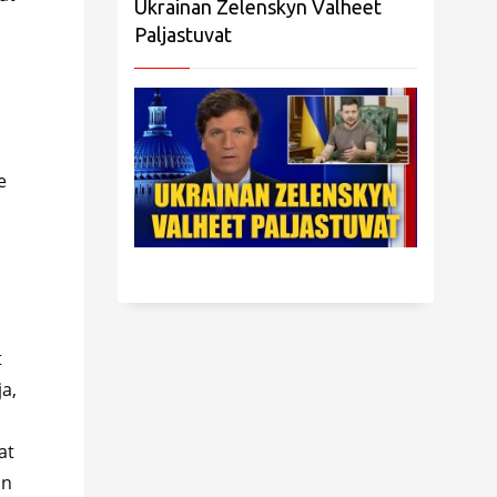
Ukrainan Zelenskyn Valheet
Paljastuvat
,
e
t
ja,
at
on