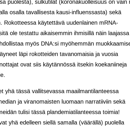
nsa puolesta), sulkutilat (koronakuolleisuus on vain 
la osalla tavallisesta kausi-influenssasta) sekä
n. Rokotteessa käytettävä uudenlainen mRNA-
sitä ole testattu aikaisemmin ihmisillä näin laajassa
ahdollistaa myös DNA:si myöhemmän muokkaamis
äyneet läpi rokotteiden tavanomaisia ja vuosia
nottajat ovat siis käytännössä itsekin koekaniineja
le.
net yhä tässä vallitsevassa maailmantilanteessa
median ja viranomaisten luomaan narratiiviin sekä
 meidän tulisi tässä plandemiatilanteessa toimia!
at yhä edelleen siellä samalla (väärällä) puolella