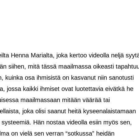
lta Henna Marialta, joka kertoo videolla neljä syyt
ävän siihen, mitä tässä maailmassa oikeasti tapahtu
, kuinka osa ihmisistä on kasvanut niin sanotusti
, jossa kaikki ihmiset ovat luotettavia eivätkä he
uisessa maailmassaan mitään väärää tai
laista, joka olisi saanut heitä kyseenalaistamaan
a systeemiä. Hän nostaa videolla esiin myös sen,
ilma on vielä sen verran “sotkussa” heidän