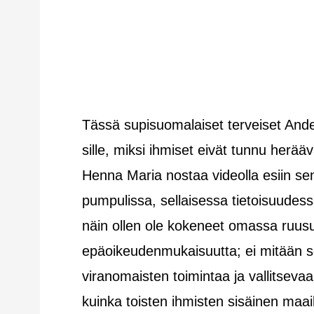
Tässä supisuomalaiset terveiset Andei
sille, miksi ihmiset eivät tunnu herä
Henna Maria nostaa videolla esiin sen
pumpulissa, sellaisessa tietoisuudessa
näin ollen ole kokeneet omassa ruus
epäoikeudenmukaisuutta; ei mitään sel
viranomaisten toimintaa ja vallitseva
kuinka toisten ihmisten sisäinen maa