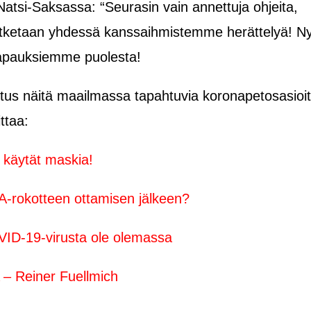
a Natsi-Saksassa: “Seurasin vain annettuja ohjeita,
atketaan yhdessä kanssaihmistemme herättelyä! Ny
 vapauksiemme puolesta!
stus näitä maailmassa tapahtuvia koronapetosasioi
ttaa:
 käytät maskia!
A-rokotteen ottamisen jälkeen?
OVID-19-virusta ole olemassa
 Reiner Fuellmich