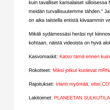
kuin tavalliset kansalaiset silloisess
meidän turvallisuutemme tähden.” J
on aika taistella entistä kiivaammin
Mikäli sydämessäsi heräsi nyt kiinno
kohtaan, näistä videoista on hyvä aloi
Kasvomaskit:
Katso tämä ennen kuin
Rokotteet:
Miksi jotkut kuolevat mRN
Rajoitukset:
Irlanti myöntää, ettei C
Lakitoimet:
PLANEETAN SULKUTILA –