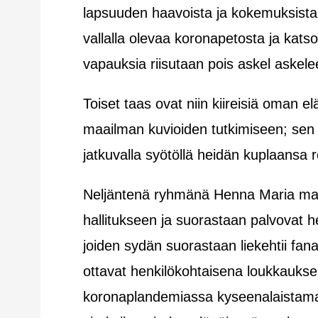
lapsuuden haavoista ja kokemuksista
vallalla olevaa koronapetosta ja katso
vapauksia riisutaan pois askel askel
Toiset taas ovat niin kiireisiä oman el
maailman kuvioiden tutkimiseen; sen
jatkuvalla syötöllä heidän kuplaansa r
Neljäntenä ryhmänä Henna Maria maini
hallitukseen ja suorastaan palvovat h
joiden sydän suorastaan liekehtii fana
ottavat henkilökohtaisena loukkauksen
koronaplandemiassa kyseenalaistama