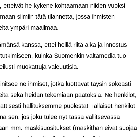
, etteivät he kykene kohtaamaan niiden vuoksi
maan silmiin tätä tilannetta, jossa ihmisten
eelta ympäri maailmaa.
ämänsä kanssa, ettei heillä riitä aika ja innostus
 tutkimiseen, kuinka Suomenkin valtamedia tuo
eilusti muokattuja valeuutisia.
tsee ne ihmiset, jotka luottavat täysin sokeasti
eitä sekä heidän tekemiään päätöksiä. Ne henkilöt,
attisesti hallituksemme puolesta! Tällaiset henkilöt
a sen, jos joku tulee nyt tässä vallitsevassa
an mm. maskisuositukset (maskithan eivät suojaa