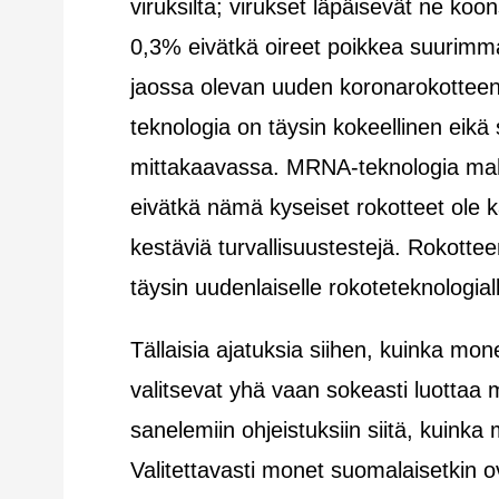
viruksilta; virukset läpäisevät ne koo
0,3% eivätkä oireet poikkea suurimmal
jaossa olevan uuden koronarokottee
teknologia on täysin kokeellinen eikä 
mittakaavassa. MRNA-teknologia m
eivätkä nämä kyseiset rokotteet ole k
kestäviä turvallisuustestejä. Rokottee
täysin uudenlaiselle rokoteteknologial
Tällaisia ajatuksia siihen, kuinka mo
valitsevat yhä vaan sokeasti luottaa 
sanelemiin ohjeistuksiin siitä, kuinka
Valitettavasti monet suomalaisetkin ov