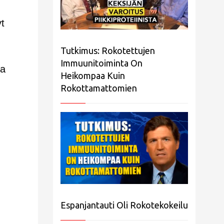
t
Tutkimus: Rokotettujen
Immuunitoiminta On
ta
Heikompaa Kuin
Rokottamattomien
Espanjantauti Oli Rokotekokeilu