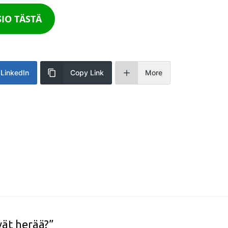
IO TÄSTÄ
LinkedIn
Copy Link
More
vät herää?”