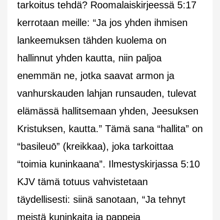
tarkoitus tehdä? Roomalaiskirjeessä 5:17
kerrotaan meille:
“Ja jos yhden ihmisen
lankeemuksen tähden kuolema on
hallinnut yhden kautta, niin paljoa
enemmän ne, jotka saavat armon ja
vanhurskauden lahjan runsauden, tulevat
elämässä hallitsemaan yhden, Jeesuksen
Kristuksen, kautta.”
Tämä sana “hallita” on
“basileuo
” (kreikkaa), joka tarkoittaa
“toimia kuninkaana”. Ilmestyskirjassa 5:10
KJV tämä totuus vahvistetaan
täydellisesti: siinä sanotaan,
“Ja tehnyt
meistä kuninkaita ja pappeja