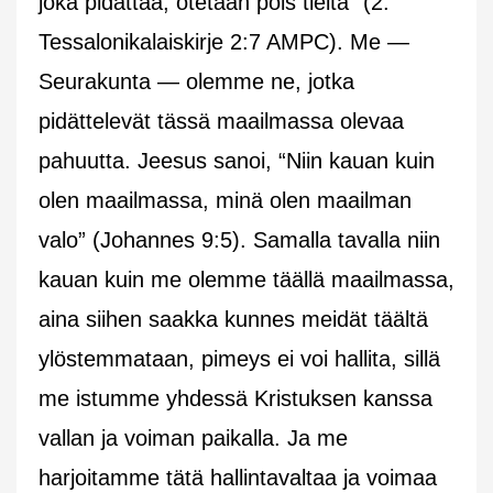
joka pidättää, otetaan pois tieltä”
(2.
Tessalonikalaiskirje 2:7 AMPC). Me —
Seurakunta — olemme ne, jotka
pidättelevät tässä maailmassa olevaa
pahuutta. Jeesus sanoi,
“Niin kauan kuin
olen maailmassa, minä olen maailman
valo”
(Johannes 9:5). Samalla tavalla niin
kauan kuin me olemme täällä maailmassa,
aina siihen saakka kunnes meidät täältä
ylöstemmataan, pimeys ei voi hallita, sillä
me istumme yhdessä Kristuksen kanssa
vallan ja voiman paikalla. Ja me
harjoitamme tätä hallintavaltaa ja voimaa