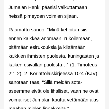
Jumalan Henki pääsisi vaikuttamaan
heissä pimeyden voimien sijaan.
Raamattu sanoo,
“Minä kehoitan siis
ennen kaikkea anomaan, rukoilemaan,
pitämään esirukouksia ja kiittämään
kaikkien ihmisten puolesta, kuningasten ja
kaiken esivallan puolesta…”
(1. Timoteus
2:1-2). 2. Korinttolaiskirjeessä 10:4 (KJV)
sanotaan taas,
“Sillä meidän sota-
aseemme eivät ole lihalliset, vaan ne ovat
voimalliset Jumalan kautta vetämään alas
maahan mielen linnakkeita.”