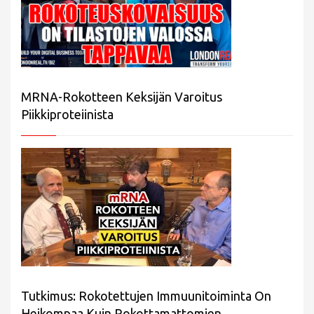
MRNA-Rokotteen Keksijän Varoitus
Piikkiproteiinista
Tutkimus: Rokotettujen Immuunitoiminta On
Heikompaa Kuin Rokottamattomien