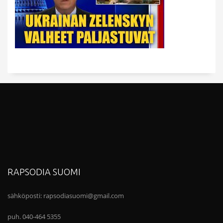
RAPSODIA SUOMI
sähköposti:
rapsodiasuomi@gmail.com
puh. 040-464 5355