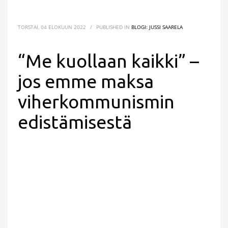
TORSTAI, 04 ELOKUUN 2022
/
PUBLISHED IN
BLOGI: JUSSI SAARELA
“Me kuollaan kaikki” –
jos emme maksa
viherkommunismin
edistämisestä