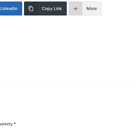
LinkedIn
Copy Link
More
merkitty
*