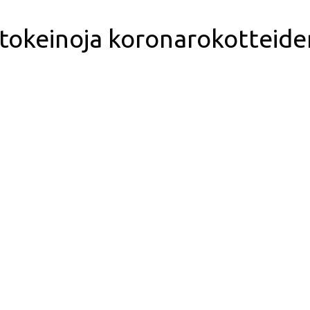
itokeinoja koronarokotteide