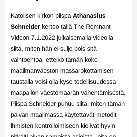
Katolisen kirkon piispa
Athanasius
Schneider
kertoo tällä The Remnant
Videon 7.1.2022 julkaisemalla videolla
siitä, miten hän ei sulje pois sitä
vaihtoehtoa, etteikö tämän koko
maailmanväestön massarokottamisen
taustalla voisi olla kyse todellisuudessa
maapallon väestömäärän vähentämisestä.
Piispa Schneider puhuu siitä, miten tämän
päivän maailmassa käytettävät metodit
ihmisten kontrolloimiseen kielivät hyvin
pitkälti aivan samoista asioista, joita on