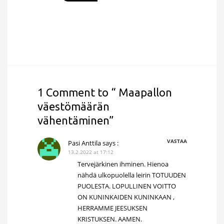
1 Comment to “ Maapallon
väestömäärän
vähentäminen”
VASTAA
Pasi Anttila
says :
13.2.2022 at 17:12
Tervejärkinen ihminen. Hienoa
nähdä ulkopuolella leirin TOTUUDEN
PUOLESTA. LOPULLINEN VOITTO
ON KUNINKAIDEN KUNINKAAN ,
HERRAMME JEESUKSEN
KRISTUKSEN. AAMEN.