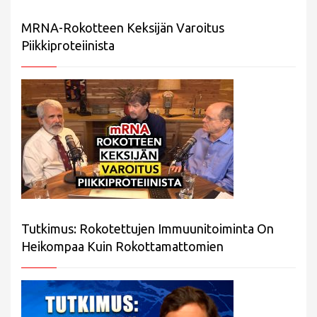
MRNA-Rokotteen Keksijän Varoitus
Piikkiproteiinista
Tutkimus: Rokotettujen Immuunitoiminta On
Heikompaa Kuin Rokottamattomien