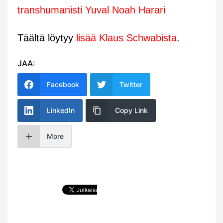
transhumanisti Yuval Noah Harari
Täältä löytyy
lisää Klaus Schwabista
.
JAA:
Facebook
Twitter
LinkedIn
Copy Link
More