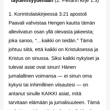
täydellisyydellään
(2. Pietarin kirje 1:3)
1. Korinttolaiskirjeessä 3:21 apostoli
Paavali vahvistaa Hengen kautta tämän
alleviivatun osan yllä olevasta jakeesta;
joka sanoo, “…kaikki on teidän.” Tämä
johtuu siitä, että kaikki on Kristuksessa ja
Kristus on sinussa. Siksi kaikki nykyiset ja
tulevat asiat ovat sinun! Hänen
jumalallinen voimansa — ei sinun oma
kykysi tai inhimillinen viisautesi — on
antanut sinulle KAIKKI asiat, mitä
tarvitaan elämään ja jumalisuuteen. Tämä