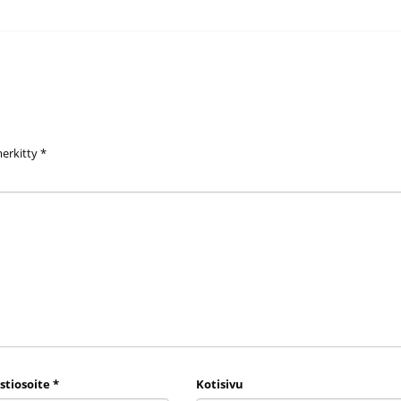
merkitty
*
stiosoite
*
Kotisivu