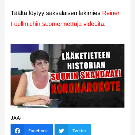
Täältä löytyy saksalaisen lakimies
Reiner
Fuellmichin suomennettuja videoita
.
JAA:
Facebook
Twitter