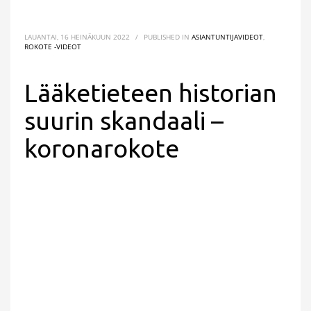
LAUANTAI, 16 HEINÄKUUN 2022
/
PUBLISHED IN
ASIANTUNTIJAVIDEOT
,
ROKOTE -VIDEOT
Lääketieteen historian
suurin skandaali –
koronarokote