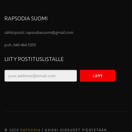
RAPSODIA SUOMI
sähköposti:
rapsodiasuomi@gmail.com
puh. 040-464 5355
LIITY POSTITUSLISTALLE
© 202
6
RAPSODIA
| KAIKKI OIKEUDET PIDÄTETÄÄN