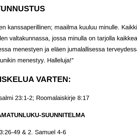
TUNNUSTUS
sen kanssaperillinen; maailma kuuluu minulle. Kaikk
den valtakunnassa, jossa minulla on tarjolla kaikke
essa menestyen ja eläen jumalallisessa terveydess
elunikin menestyy. Halleluja!”
ISKELUA VARTEN:
Psalmi 23:1-2; Roomalaiskirje 8:17
AMATUNLUKU-SUUNNITELMA
3:26-49 & 2. Samuel 4-6