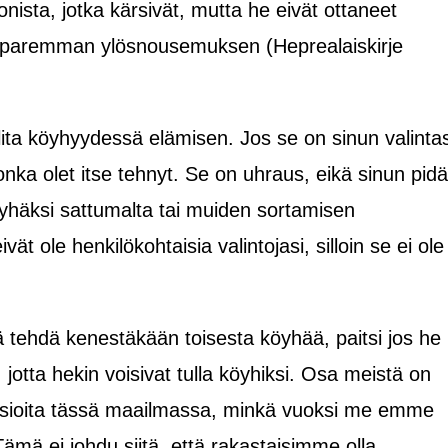
ista, jotka kärsivät, mutta he eivät ottaneet
at paremman ylösnousemuksen (Heprealaiskirje
alita köyhyydessä elämisen. Jos se on sinun valintas
jonka olet itse tehnyt. Se on uhraus, eikä sinun pidä
köyhäksi sattumalta tai muiden sortamisen
ät ole henkilökohtaisia valintojasi, silloin se ei ole
tä tehdä kenestäkään toisesta köyhää, paitsi jos he
 jotta hekin voisivat tulla köyhiksi. Osa meistä on
ä asioita tässä maailmassa, minkä vuoksi me emme
 Tämä ei johdu siitä, että rakastaisimme olla