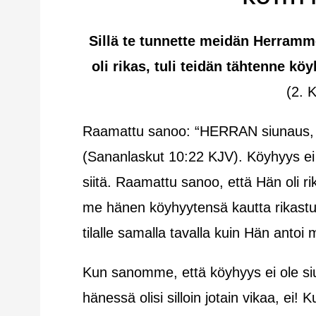
Sillä te tunnette meidän Herramm
oli rikas, tuli teidän tähtenne kö
(2. K
Raamattu sanoo: “HERRAN siunaus, se
(Sananlaskut 10:22 KJV). Köyhyys ei 
siitä. Raamattu sanoo, että Hän oli r
me hänen köyhyytensä kautta rikast
tilalle samalla tavalla kuin Hän antoi 
Kun sanomme, että köyhyys ei ole siun
hänessä olisi silloin jotain vikaa, ei