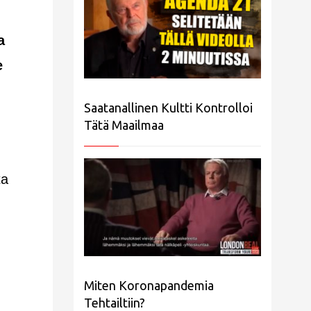
a
e
Saatanallinen Kultti Kontrolloi
Tätä Maailmaa
ta
Miten Koronapandemia
Tehtailtiin?