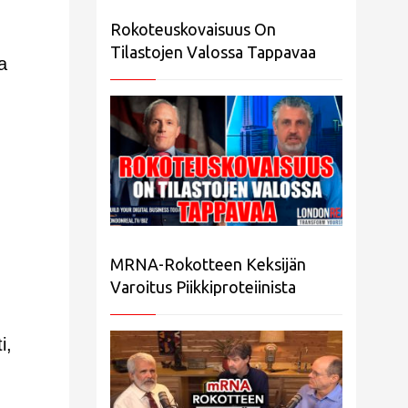
Rokoteuskovaisuus On
Tilastojen Valossa Tappavaa
a
MRNA-Rokotteen Keksijän
Varoitus Piikkiproteiinista
i,