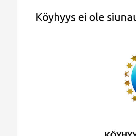
Köyhyys ei ole siunau
KÖYHYY