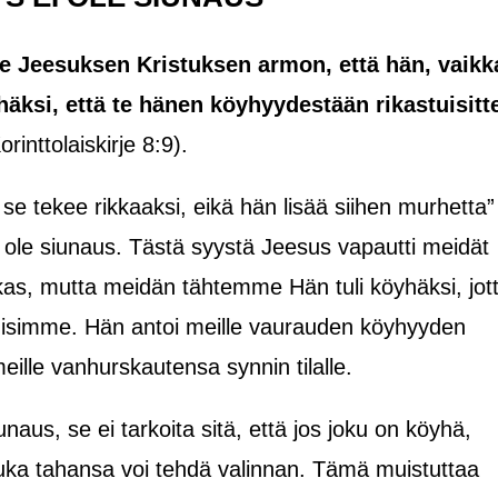
e Jeesuksen Kristuksen armon, että hän, vaikk
yhäksi, että te hänen köyhyydestään rikastuisitt
orinttolaiskirje 8:9).
 tekee rikkaaksi, eikä hän lisää siihen murhetta”
ole siunaus. Tästä syystä Jeesus vapautti meidät
ikas, mutta meidän tähtemme Hän tuli köyhäksi, jot
uisimme. Hän antoi meille vaurauden köyhyyden
meille vanhurskautensa synnin tilalle.
aus, se ei tarkoita sitä, että jos joku on köyhä,
! Kuka tahansa voi tehdä valinnan. Tämä muistuttaa