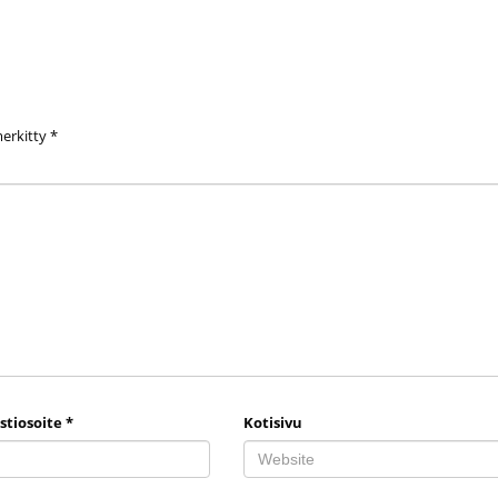
merkitty
*
stiosoite
*
Kotisivu