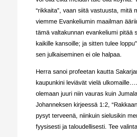
“rikkaita”, vaan siitä vastuusta, mitä
viemme Evankeliumin maailman äärii
tämä valtakunnan evankeliumi pitää 
kaikille kansoille; ja sitten tulee lop
sen julkaiseminen ei ole halpaa.
Herra sanoi profeetan kautta Sakarj
kaupunkini leviävät vielä ulkomaille…
olemaan juuri niin vauras kuin Jumala
Johanneksen kirjeessä 1:2, “Rakkaani,
pysyt terveenä, niinkuin sielusikin m
fyysisesti ja taloudellisesti. Tee vali