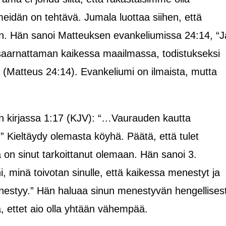
 meidän on tehtävä. Jumala luottaa siihen, että
n. Hän sanoi Matteuksen evankeliumissa 24:14, “J
saarnattaman kaikessa maailmassa, todistukseksi
pu” (Matteus 24:14). Evankeliumi on ilmaista, mutta
an kirjassa 1:17 (KJV): “…Vaurauden kautta
.” Kieltäydy olemasta köyhä. Päätä, että tulet
 on sinut tarkoittanut olemaan. Hän sanoi 3.
 minä toivotan sinulle, että kaikessa menestyt ja
enestyy.” Hän haluaa sinun menestyvän hengellisest
nta, ettet aio olla yhtään vähempää.