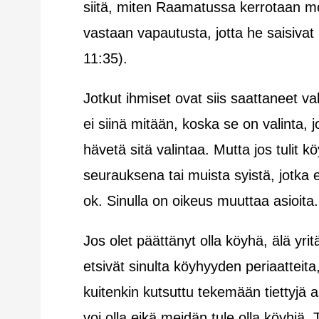
siitä, miten Raamatussa kerrotaan mon
vastaan vapautusta, jotta he saisiv
11:35).
Jotkut ihmiset ovat siis saattaneet v
ei siinä mitään, koska se on valinta, 
hävetä sitä valintaa. Mutta jos tulit 
seurauksena tai muista syistä, jotka eiv
ok. Sinulla on oikeus muuttaa asioita.
Jos olet päättänyt olla köyhä, älä yri
etsivät sinulta köyhyyden periaatteita,
kuitenkin kutsuttu tekemään tiettyj
voi olla eikä meidän tule olla köyhiä.