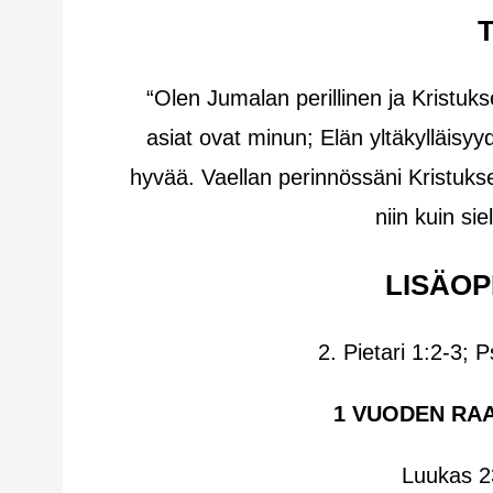
“Olen Jumalan perillinen ja Kristuk
asiat ovat minun; Elän yltäkylläisyy
hyvää. Vaellan perinnössäni Kristuks
niin kuin si
LISÄOP
2. Pietari 1:2-3; 
1 VUODEN RA
Luukas 2