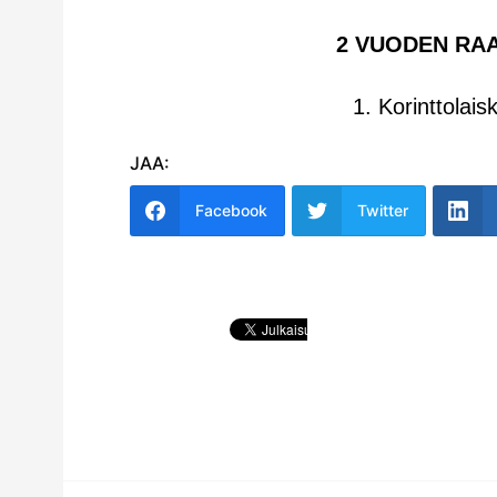
2 VUODEN RA
1. Korinttolai
JAA:
Facebook
Twitter