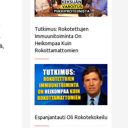
i
Tutkimus: Rokotettujen
a
Immuunitoiminta On
Heikompaa Kuin
ä,
Rokottamattomien
Espanjantauti Oli Rokotekokeilu