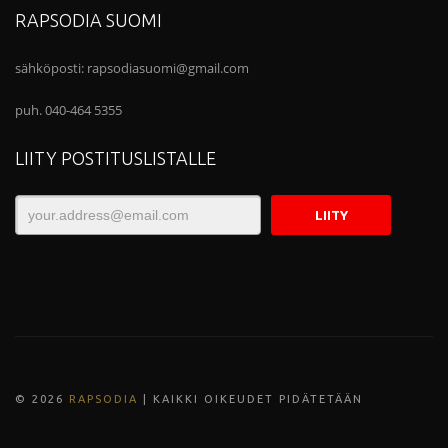
RAPSODIA SUOMI
sähköposti:
rapsodiasuomi@gmail.com
puh. 040-464 5355
LIITY POSTITUSLISTALLE
© 202
6
RAPSODIA
| KAIKKI OIKEUDET PIDÄTETÄÄN