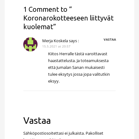
1 Comment to “
Koronarokotteeseen liittyvät
kuolemat”
VASTAA
Merja Koskela
says :
15.5.2021 at 20:57
Kiitos Herralle tästä varoittavast
haastattelusta. Ja toteamuksesta
että Jumalan Sanan mukaisesti
tulee eksytys jossa jopa valitutkin
eksyy.
Vastaa
Sähköpostiosoitettasi ei julkaista.
Pakolliset