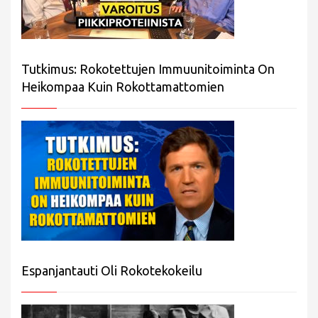
Tutkimus: Rokotettujen Immuunitoiminta On
Heikompaa Kuin Rokottamattomien
Espanjantauti Oli Rokotekokeilu