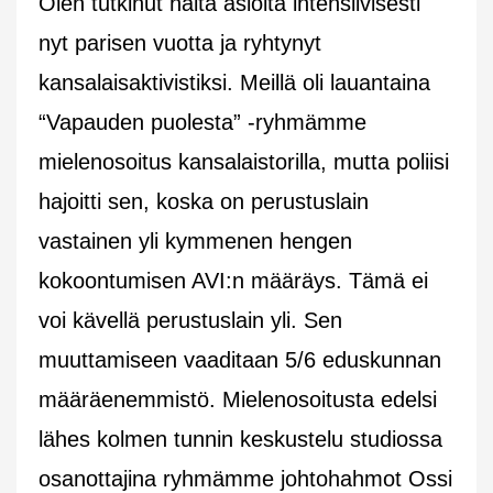
Olen tutkinut näitä asioita intensiivisesti
nyt parisen vuotta ja ryhtynyt
kansalaisaktivistiksi. Meillä oli lauantaina
“Vapauden puolesta” -ryhmämme
mielenosoitus kansalaistorilla, mutta poliisi
hajoitti sen, koska on perustuslain
vastainen yli kymmenen hengen
kokoontumisen AVI:n määräys. Tämä ei
voi kävellä perustuslain yli. Sen
muuttamiseen vaaditaan 5/6 eduskunnan
määräenemmistö. Mielenosoitusta edelsi
lähes kolmen tunnin keskustelu studiossa
osanottajina ryhmämme johtohahmot Ossi