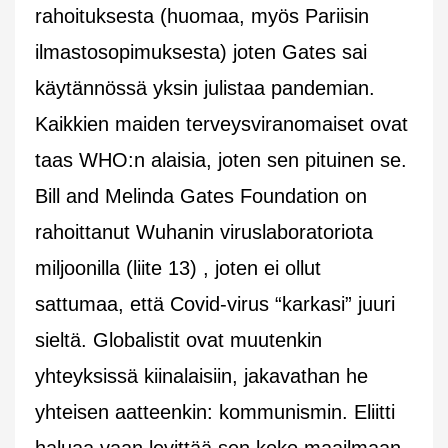
rahoituksesta (huomaa, myös Pariisin
ilmastosopimuksesta) joten Gates sai
käytännössä yksin julistaa pandemian.
Kaikkien maiden terveysviranomaiset ovat
taas WHO:n alaisia, joten sen pituinen se.
Bill and Melinda Gates Foundation on
rahoittanut Wuhanin viruslaboratoriota
miljoonilla (liite 13) , joten ei ollut
sattumaa, että Covid-virus “karkasi” juuri
sieltä. Globalistit ovat muutenkin
yhteyksissä kiinalaisiin, jakavathan he
yhteisen aatteenkin: kommunismin. Eliitti
haluaa vaan levittää sen koko maailmaan