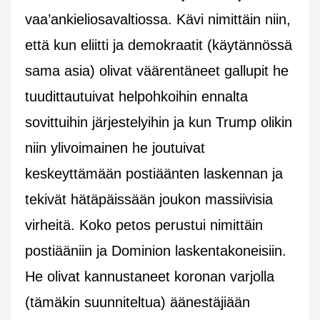
vaa’ankieliosavaltiossa. Kävi nimittäin niin,
että kun eliitti ja demokraatit (käytännössä
sama asia) olivat väärentäneet gallupit he
tuudittautuivat helpohkoihin ennalta
sovittuihin järjestelyihin ja kun Trump olikin
niin ylivoimainen he joutuivat
keskeyttämään postiäänten laskennan ja
tekivät hätäpäissään joukon massiivisia
virheitä. Koko petos perustui nimittäin
postiääniin ja Dominion laskentakoneisiin.
He olivat kannustaneet koronan varjolla
(tämäkin suunniteltua) äänestäjiään