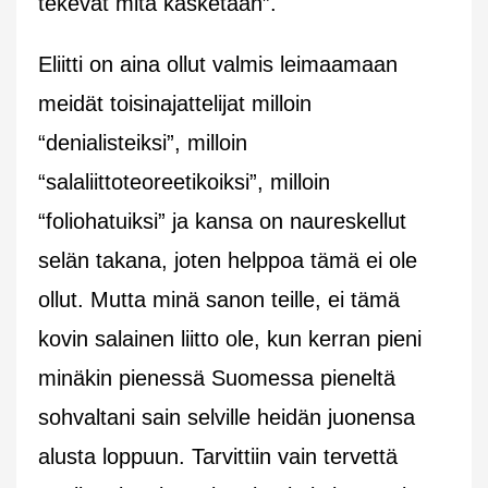
tekevät mitä käsketään”.
Eliitti on aina ollut valmis leimaamaan
meidät toisinajattelijat milloin
“denialisteiksi”, milloin
“salaliittoteoreetikoiksi”, milloin
“foliohatuiksi” ja kansa on naureskellut
selän takana, joten helppoa tämä ei ole
ollut. Mutta minä sanon teille, ei tämä
kovin salainen liitto ole, kun kerran pieni
minäkin pienessä Suomessa pieneltä
sohvaltani sain selville heidän juonensa
alusta loppuun. Tarvittiin vain tervettä