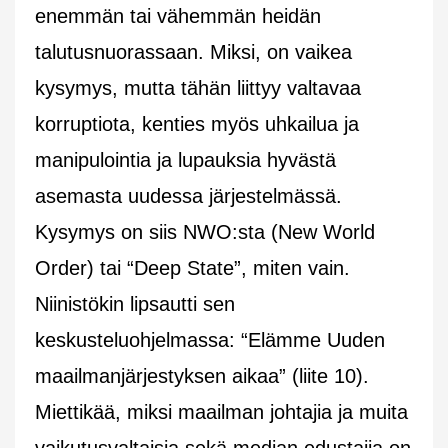
enemmän tai vähemmän heidän
talutusnuorassaan. Miksi, on vaikea
kysymys, mutta tähän liittyy valtavaa
korruptiota, kenties myös uhkailua ja
manipulointia ja lupauksia hyvästä
asemasta uudessa järjestelmässä.
Kysymys on siis NWO:sta (New World
Order) tai “Deep State”, miten vain.
Niinistökin lipsautti sen
keskusteluohjelmassa: “Elämme Uuden
maailmanjärjestyksen aikaa” (liite 10).
Miettikää, miksi maailman johtajia ja muita
vaikutusvaltaisia sekä median edustajia on