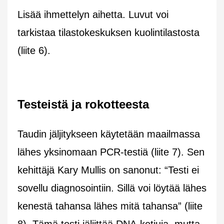
Lisää ihmettelyn aihetta. Luvut voi
tarkistaa tilastokeskuksen kuolintilastosta
(liite 6).
Testeistä ja rokotteesta
Taudin jäljitykseen käytetään maailmassa
lähes yksinomaan PCR-testiä (liite 7). Sen
kehittäjä Kary Mullis on sanonut: “Testi ei
sovellu diagnosointiin. Sillä voi löytää lähes
kenestä tahansa lähes mitä tahansa” (liite
8). Tämä testi jäljittää DNA-ketjuja, mutta