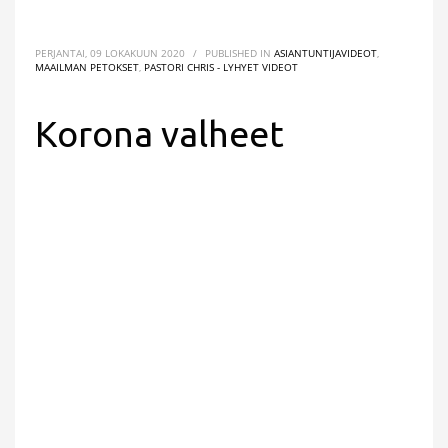
PERJANTAI, 09 LOKAKUUN 2020
/
PUBLISHED IN
ASIANTUNTIJAVIDEOT
,
MAAILMAN PETOKSET
,
PASTORI CHRIS - LYHYET VIDEOT
Korona valheet