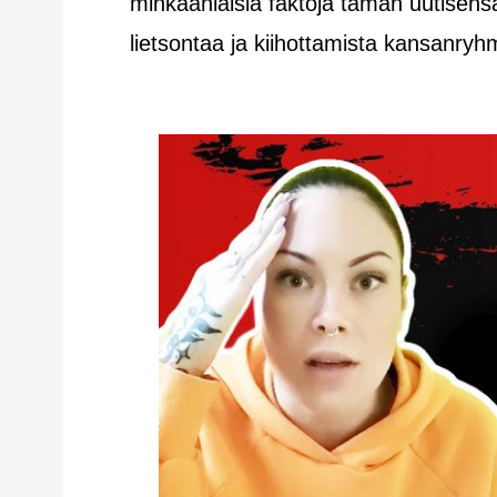
minkäänlaisia faktoja tämän uutisensa
lietsontaa ja kiihottamista kansanry