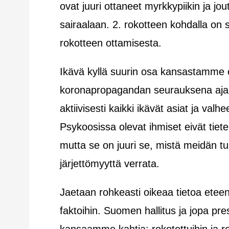
ovat juuri ottaneet myrkkypiikin ja jo
sairaalaan. 2. rokotteen kohdalla on
rokotteen ottamisesta.
Ikävä kyllä suurin osa kansastamme 
koronapropagandan seurauksena ajau
aktiivisesti kaikki ikävät asiat ja va
Psykoosissa olevat ihmiset eivät tiet
mutta se on juuri se, mistä meidän tu
järjettömyyttä verrata.
Jaetaan rohkeasti oikeaa tietoa eteenp
faktoihin. Suomen hallitus ja jopa pre