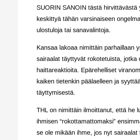
SUORIN SANOIN tästä hirvittävästä yh
keskittyä tähän varsinaiseen ongelma
ulostuloja tai sanavalintoja.
Kansaa lakoaa nimittäin parhaillaan 
sairaalat täyttyvät rokotetuista, jotk
haittareaktioita. Epärehelliset virano
kaiken tietenkin päälaelleen ja syyttä
täyttymisestä.
THL on nimittäin ilmoittanut, että he l
ihmisen “rokottamattomaksi” ensimmä
se ole mikään ihme, jos nyt sairaalat 