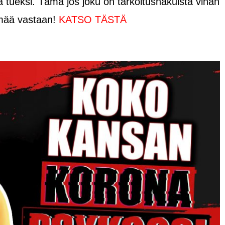
 tueksi. Tämä jos joku on tarkoitushakuista vihan
hmää vastaan!
KATSO TÄSTÄ