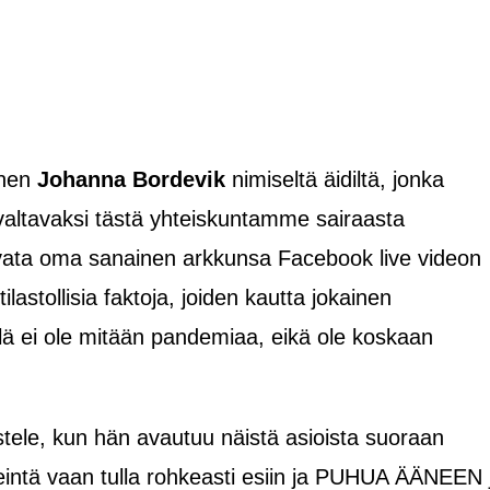
inen
Johanna Bordevik
nimiseltä äidiltä, jonka
valtavaksi tästä yhteiskuntamme sairaasta
avata oma sanainen arkkunsa Facebook live videon
lastollisia faktoja, joiden kautta jokainen
llä ei ole mitään pandemiaa, eikä ole koskaan
stele, kun hän avautuu näistä asioista suoraan
eintä vaan tulla rohkeasti esiin ja PUHUA ÄÄNEEN 