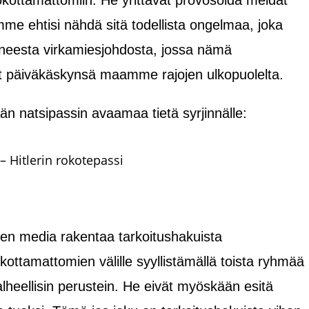
okottamattomiin. He yrittävät provosoida meidät
e ehtisi nähdä sitä todellista ongelmaa, joka
neesta virkamiesjohdosta, jossa nämä
t päiväkäskynsä maamme rajojen ulkopuolelta.
lään natsipassin avaamaa tietä syrjinnälle:
 – Hitlerin rokotepassi
iten media rakentaa tarkoitushakuista
kottamattomien välille syyllistämällä toista ryhmää
alheellisin perustein. He eivät myöskään esitä