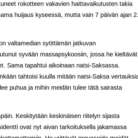
utuneet rokotteen vakavien haittavaikutusten takia
 sama huijaus kyseessä, mutta vain 7 päivän ajan 2
on valtamedian syöttämän jatkuvan
tunut syvään massapsykoosiin, jossa he kieltävät
lheet. Sama tapahtui aikoinaan natsi-Saksassa.
enkään tahtoisi kuulla mitään natsi-Saksa vertauksi
lee puhua ja mihin meidän tulee tätä sairasta
äin. Keskitytään keskinäisen riitelyn sijasta
sidentti ovat nyt aivan tarkoituksella jakamassa