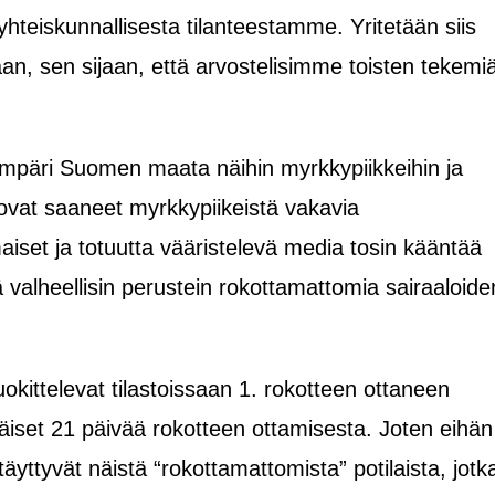
teiskunnallisesta tilanteestamme. Yritetään siis
an, sen sijaan, että arvostelisimme toisten tekemi
ympäri Suomen maata näihin myrkkypiikkeihin ja
a ovat saaneet myrkkypiikeistä vakavia
maiset ja totuutta vääristelevä media tosin kääntää
ä valheellisin perustein rokottamattomia sairaaloide
uokittelevat tilastoissaan 1. rokotteen ottaneen
iset 21 päivää rokotteen ottamisesta. Joten eihän
täyttyvät näistä “rokottamattomista” potilaista, jotk