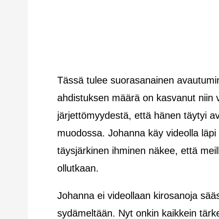
Tässä tulee suorasanainen avautum
ahdistuksen määrä on kasvanut niin 
järjettömyydestä, että hänen täytyi 
muodossa. Johanna käy videolla läpi ti
täysjärkinen ihminen näkee, että mei
ollutkaan.
Johanna ei videollaan kirosanoja sää
sydämeltään. Nyt onkin kaikkein tärk