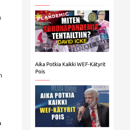
ä
Aika Potkia Kaikki WEF-Kätyrit
Pois
n
a