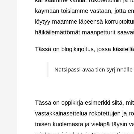
kansaamme kahtia: rokotettuihin ja r
käymään toisiamme vastaan, jotta emm
löytyy maamme läpeensä korruptoitu
häikäilemättömät maanpetturit saava
Tässä on blogikirjoitus, jossa käsitel
Natsipassi avaa tien syrjinnälle
Tässä on oppikirja esimerkki siitä, m
vastakkainasettelua rokotettujen ja ro
toisen kuolemasta ja vieläpä täysin v