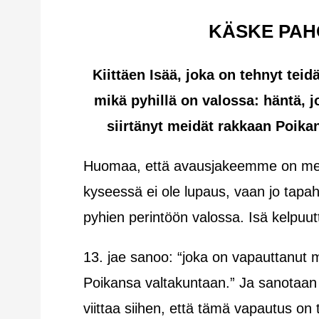
KÄSKE PAH
Kiittäen Isää, joka on tehnyt teid
mikä pyhillä on valossa: häntä, 
siirtänyt meidät rakkaan Poika
Huomaa, että avausjakeemme on menn
kyseessä ei ole lupaus, vaan jo tapah
pyhien perintöön valossa. Isä kelpuutt
13. jae sanoo: “joka on vapauttanut m
Poikansa valtakuntaan.” Ja sanotaan
viittaa siihen, että tämä vapautus on