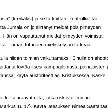
a” (kreikaksi) ja se tarkoittaa “kontrollia” tai
 että Jumala on jo siirtänyt meidät pois pimeyden
sta. Hän on vapauttanut meidät pimeyden voimista;
llasta. Tämän totuuden mietiskely on tärkeää.
tulla niiden toimien vaikuttamaksi. Sinulla on ehdot
 saattanut löytää itsesi kamppailemasta painajaisten 
anssa; käytä auktoriteettiasi Kristuksessa. Käske
kit seuraavat niitä, jotka uskovat: minun
” (Markus 16:17). Käytä Jeesuksen Nimeä Saatanaa