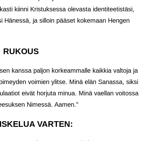
asti kiinni Kristuksessa olevasta identiteetistäsi,
si Hänessä, ja silloin pääset kokemaan Hengen
RUKOUS
sen kanssa paljon korkeammalle kaikkia valtoja ja
a pimeyden voimien ylitse. Minä elän Sanassa, siksi
ulaatiot eivät horjuta minua. Minä vaellan voitossa
Jeesuksen Nimessä. Aamen.”
ISKELUA VARTEN: