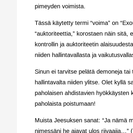
pimeyden voimista.
Tässä käytetty termi “voima” on “Exousi
“auktoriteettia,” korostaen näin sitä,
kontrollin ja auktoriteetin alaisuude
niiden hallintavallasta ja vaikutusva
Sinun ei tarvitse pelätä demoneja tai 
hallintavalta niiden ylitse. Olet kyllä
paholaisen ahdistavien hyökkäysten k
paholaista poistumaan!
Muista Jeesuksen sanat: “Ja nämä mer
nimessäni he ajavat ulos riivaajia…