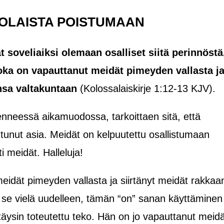
OLAISTA POISTUMAAN
ät soveliaiksi olemaan osalliset siitä perinnöstä
joka on vapauttanut meidät pimeyden vallasta j
nsa valtakuntaan
(Kolossalaiskirje 1:12-13 KJV).
eessä aikamuodossa, tarkoittaen sitä, että
tunut asia. Meidät on kelpuutettu osallistumaan
i meidät. Halleluja!
eidät pimeyden vallasta ja siirtänyt meidät rakkaa
 se vielä uudelleen, tämän “on” sanan käyttäminen
 täysin toteutettu teko. Hän on jo vapauttanut meid