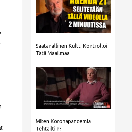
,
a
Saatanallinen Kultti Kontrolloi
Tätä Maailmaa
n
Miten Koronapandemia
ät
Tehtailtiin?