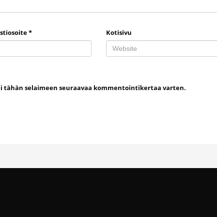
stiosoite
*
Kotisivu
uni tähän selaimeen seuraavaa kommentointikertaa varten.