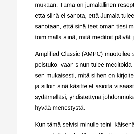
mukaan. Tämä on jumalallinen resept
että siinä ei sanota, että Jumala tul
sanotaan, että sinä teet oman tiesi
toimimalla siinä, mitä meditoit päivät j
Amplified Classic (AMPC) muotoilee se
poistuko, vaan sinun tulee meditoida si
sen mukaisesti, mitä siihen on kirjoit
ja silloin sinä käsittelet asioita viis
sydämelläsi, yhdistettynä johdonmukai
hyvää menestystä.
Kun tämä selvisi minulle teini-ikäisenä