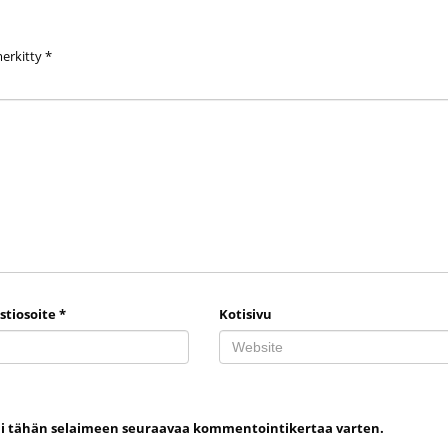
merkitty
*
stiosoite
*
Kotisivu
uni tähän selaimeen seuraavaa kommentointikertaa varten.