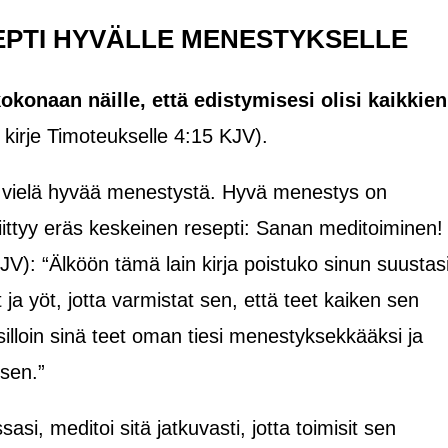
EPTI HYVÄLLE MENESTYKSELLE
kokonaan näille, että edistymisesi olisi kaikkien
 kirje Timoteukselle 4:15 KJV).
 vielä hyvää menestystä. Hyvä menestys on
liittyy eräs keskeinen resepti: Sanan meditoiminen!
V): “Älköön tämä lain kirja poistuko sinun suustasi
 ja yöt, jotta varmistat sen, että teet kaiken sen
 silloin sinä teet oman tiesi menestyksekkääksi ja
ksen.”
i, meditoi sitä jatkuvasti, jotta toimisit sen