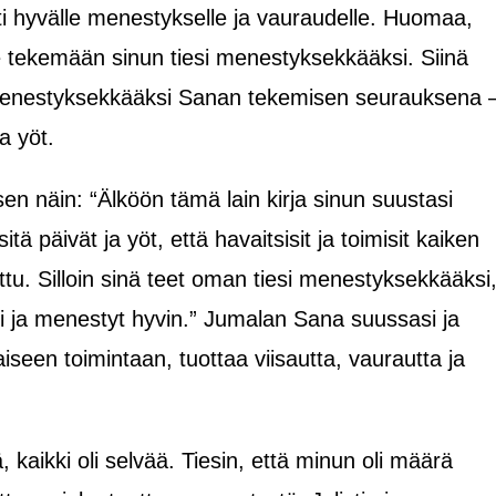
i hyvälle menestykselle ja vauraudelle. Huomaa,
ee tekemään sinun tiesi menestyksekkääksi. Siinä
 menestyksekkääksi Sanan tekemisen seurauksena 
a yöt.
n näin: “Älköön tämä lain kirja sinun suustasi
tä päivät ja yöt, että havaitsisit ja toimisit kaiken
ettu. Silloin sinä teet oman tiesi menestyksekkääksi
aasti ja menestyt hyvin.” Jumalan Sana suussasi ja
seen toimintaan, tuottaa viisautta, vaurautta ja
, kaikki oli selvää. Tiesin, että minun oli määrä