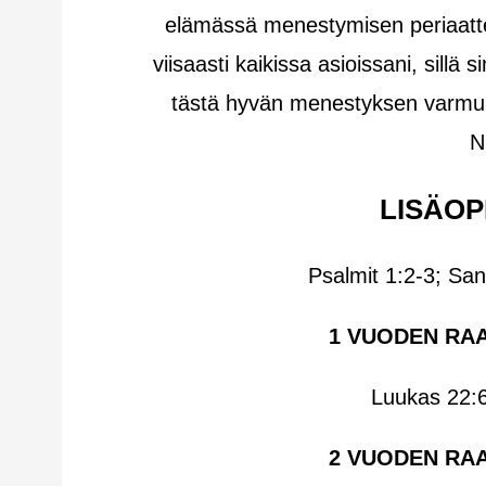
elämässä menestymisen periaattei
viisaasti kaikissa asioissani, sillä
tästä hyvän menestyksen varmuu
N
LISÄOP
Psalmit 1:2-3; Sa
1 VUODEN RA
Luukas 22:6
2 VUODEN RA