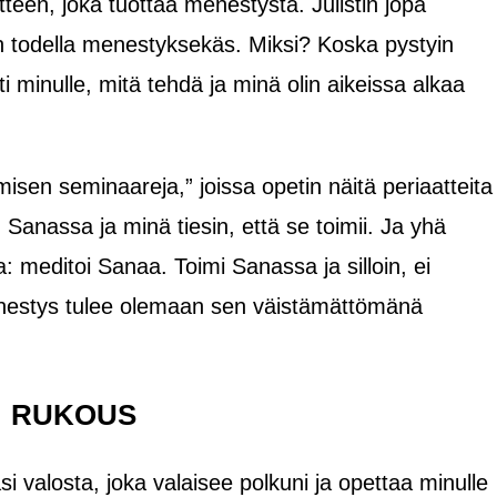
een, joka tuottaa menestystä. Julistin jopa
aan todella menestyksekäs. Miksi? Koska pystyin
minulle, mitä tehdä ja minä olin aikeissa alkaa
sen seminaareja,” joissa opetin näitä periaatteita
 Sanassa ja minä tiesin, että se toimii. Ja yhä
 meditoi Sanaa. Toimi Sanassa ja silloin, ei
nestys tulee olemaan sen väistämättömänä
RUKOUS
i valosta, joka valaisee polkuni ja opettaa minulle