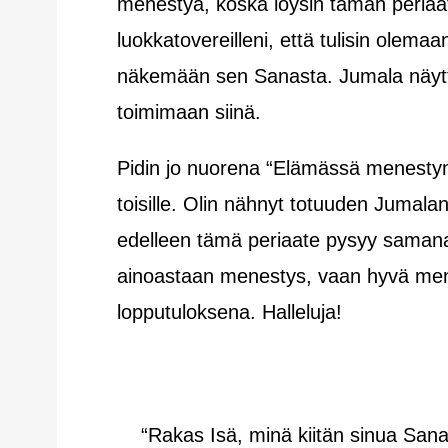
menestyä, koska löysin tämän periaatt
luokkatovereilleni, että tulisin olem
näkemään sen Sanasta. Jumala näytti 
toimimaan siinä.
Pidin jo nuorena “Elämässä menestymi
toisille. Olin nähnyt totuuden Jumalan
edelleen tämä periaate pysyy samana:
ainoastaan menestys, vaan hyvä me
lopputuloksena. Halleluja!
“Rakas Isä, minä kiitän sinua Sanas