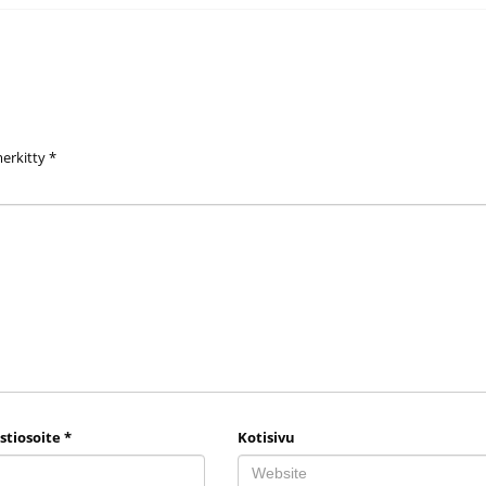
merkitty
*
stiosoite
*
Kotisivu