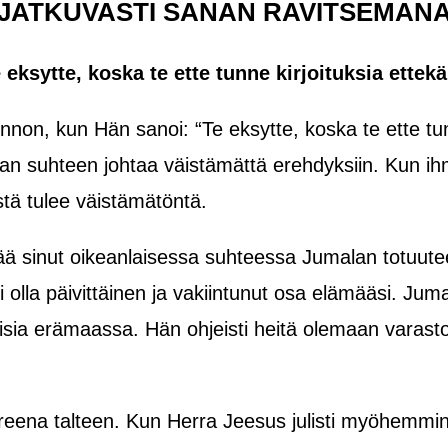
JATKUVASTI SANAN RAVITSEMAN
e eksytte, koska te ette tunne kirjoituksia ett
non, kun Hän sanoi: “Te eksytte, koska te ette tun
n suhteen johtaa väistämättä erehdyksiin. Kun i
ä tulee väistämätöntä.
ä sinut oikeanlaisessa suhteessa Jumalan totuuteen
i olla päivittäinen ja vakiintunut osa elämääsi. Ju
aisia erämaassa. Hän ohjeisti heitä olemaan varasto
uoreena talteen. Kun Herra Jeesus julisti myöhemm