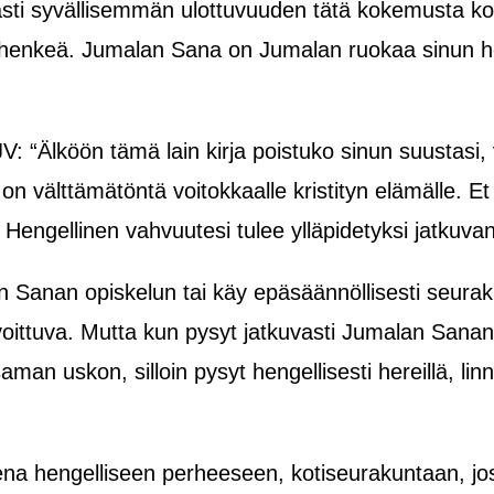
sti syvällisemmän ulottuvuuden tätä kokemusta kos
shenkeä. Jumalan Sana on Jumalan ruokaa sinun heng
V: “Älköön tämä lain kirja poistuko sinun suustasi,
n välttämätöntä voitokkaalle kristityn elämälle. E
engellinen vahvuutesi tulee ylläpidetyksi jatkuva
sen Sanan opiskelun tai käy epäsäännöllisesti seura
oittuva. Mutta kun pysyt jatkuvasti Jumalan Sanan
saman uskon, silloin pysyt hengellisesti hereillä, li
uneena hengelliseen perheeseen, kotiseurakuntaan, j