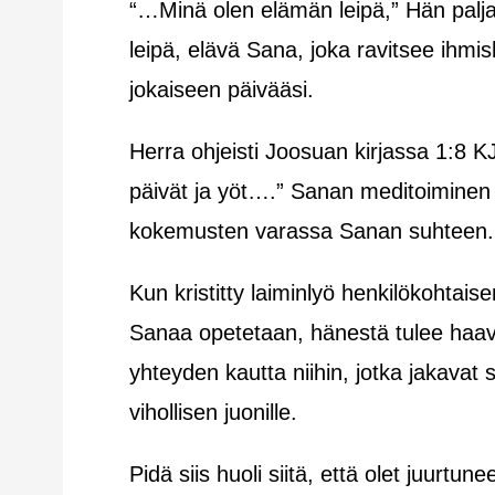
“…Minä olen elämän leipä,” Hän palja
leipä, elävä Sana, joka ravitsee ihmi
jokaiseen päivääsi.
Herra ohjeisti Joosuan kirjassa 1:8 KJ
päivät ja yöt….” Sanan meditoiminen o
kokemusten varassa Sanan suhteen. H
Kun kristitty laiminlyö henkilökohtai
Sanaa opetetaan, hänestä tulee haav
yhteyden kautta niihin, jotka jakavat 
vihollisen juonille.
Pidä siis huoli siitä, että olet juurt