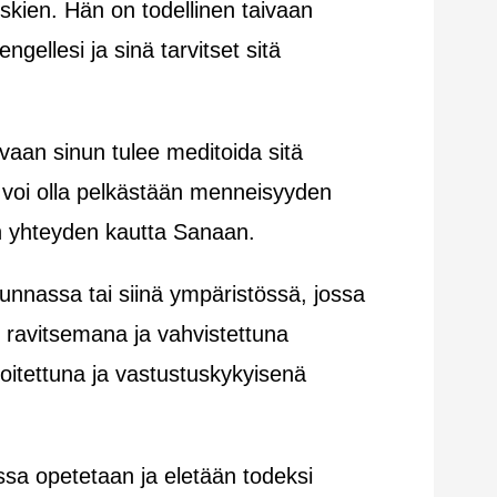
kien. Hän on todellinen taivaan
ellesi ja sinä tarvitset sitä
 vaan sinun tulee meditoida sitä
t voi olla pelkästään menneisyyden
n yhteyden kautta Sanaan.
kunnassa tai siinä ympäristössä, jossa
 ravitsemana ja vahvistettuna
nnoitettuna ja vastustuskykyisenä
ossa opetetaan ja eletään todeksi