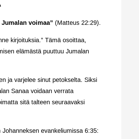
A
ekä Jumalan voimaa”
(Matteus 22:29).
ne kirjoituksia.” Tämä osoittaa,
hmisen elämästä puuttuu Jumalan
 ja varjelee sinut petokselta. Siksi
malan Sanaa voidaan verrata
imatta sitä talteen seuraavaksi
in Johanneksen evankeliumissa 6:35: