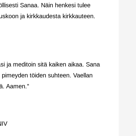
llisesti Sanaa. Näin henkesi tulee
 uskoon ja kirkkaudesta kirkkauteen.
asi ja meditoin sitä kaiken aikaa. Sana
n pimeyden töiden suhteen. Vaellan
sä. Aamen.”
NIV