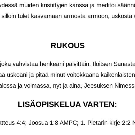
dessä muiden kristittyjen kanssa ja meditoi säännö
, ja silloin tulet kasvamaan armosta armoon, uskosta
RUKOUS
joka vahvistaa henkeäni päivittäin. Iloitsen Sanast
aa uskoani ja pitää minut voitokkaana kaikenlaiste
valossa ja voimassa, nyt ja aina, Jeesuksen Nimes
LISÄOPISKELUA VARTEN:
tteus 4:4; Joosua 1:8 AMPC; 1. Pietarin kirje 2:2 