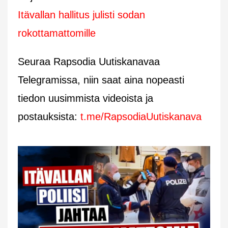
Itävallan hallitus julisti sodan
rokottamattomille
Seuraa Rapsodia Uutiskanavaa
Telegramissa, niin saat aina nopeasti
tiedon uusimmista videoista ja
postauksista:
t.me/RapsodiaUutiskanava