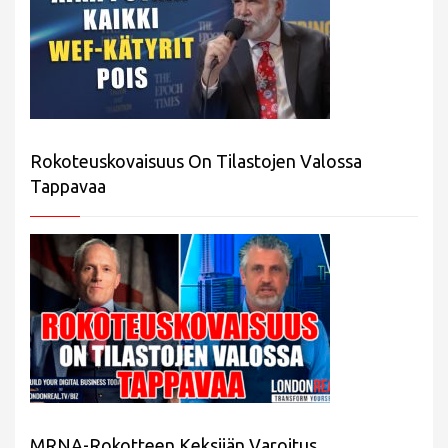
Rokoteuskovaisuus On Tilastojen Valossa
Tappavaa
MRNA-Rokotteen Keksijän Varoitus