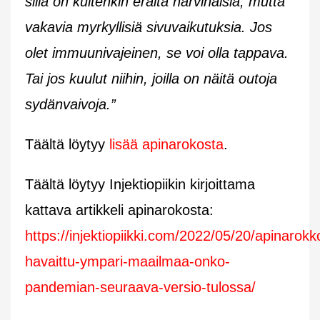
sillä on kuitenkin eräitä harvinaisia, mutta
vakavia myrkyllisiä sivuvaikutuksia. Jos
olet immuunivajeinen, se voi olla tappava.
Tai jos kuulut niihin, joilla on näitä outoja
sydänvaivoja.”
Täältä löytyy
lisää apinarokosta
.
Täältä löytyy Injektiopiikin kirjoittama
kattava artikkeli apinarokosta:
https://injektiopiikki.com/2022/05/20/apinarokk
havaittu-ympari-maailmaa-onko-
pandemian-seuraava-versio-tulossa/