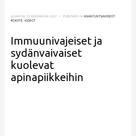
LAUANTAI, 23 HEINÄKUUN 2022
/
PUBLISHED IN
ASIANTUNTIJAVIDEOT
,
ROKOTE -VIDEOT
Immuunivajeiset ja
sydänvaivaiset
kuolevat
apinapiikkeihin