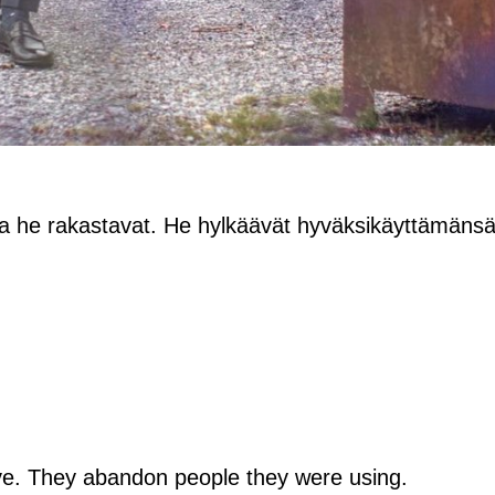
joita he rakastavat. He hylkäävät hyväksikäyttämäns
ve. They abandon people they were using.