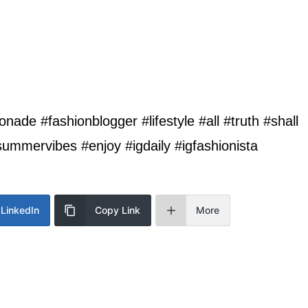
de #fashionblogger #lifestyle #all #truth #shall
mmervibes #enjoy #igdaily #igfashionista
LinkedIn
Copy Link
More