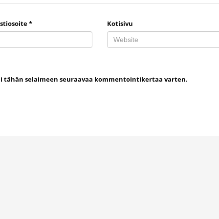
stiosoite
*
Kotisivu
uni tähän selaimeen seuraavaa kommentointikertaa varten.