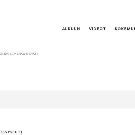
ALKUUN
VIDEOT
KOKEMU
SIKÄYTTÄMÄNSÄ IHMISET
ARELA
,
PASTORI J