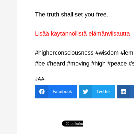
The truth shall set you free.
Lisää käytännöllistä elämänviisautta
#higherconsciousness #wisdom #lemona
#be #heard #moving #high #peace #su
JAA:
Facebook
Twitter