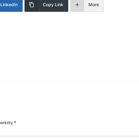
LinkedIn
Copy Link
More
merkitty
*