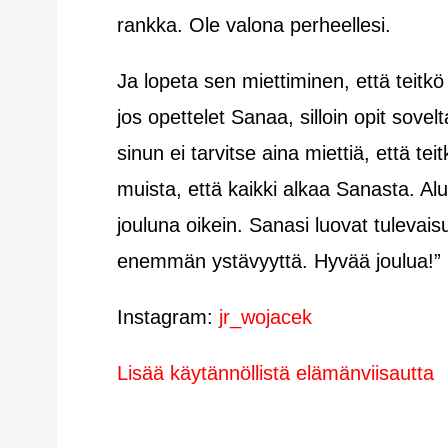
rankka. Ole valona perheellesi.
Ja lopeta sen miettiminen, että teitk
jos opettelet Sanaa, silloin opit sovel
sinun ei tarvitse aina miettiä, että tei
muista, että kaikki alkaa Sanasta. Al
jouluna oikein. Sanasi luovat tulevai
enemmän ystävyyttä. Hyvää joulua!”
Instagram:
jr_wojacek
Lisää käytännöllistä elämänviisautta