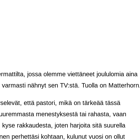
Zermattilta, jossa olemme viettäneet joululomia aina
et varmasti nähnyt sen TV:stä. Tuolla on Matterhorn
yselevät, että pastori, mikä on tärkeää tässä
suuremmasta menestyksestä tai rahasta, vaan
se rakkaudesta, joten harjoita sitä suurella
linen perhettäsi kohtaan, kulunut vuosi on ollut