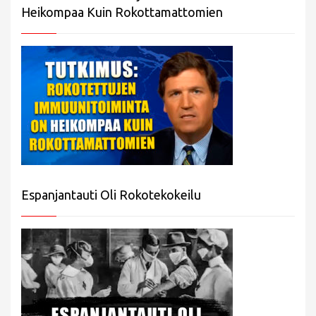
Heikompaa Kuin Rokottamattomien
Espanjantauti Oli Rokotekokeilu