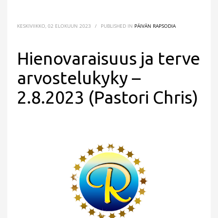
KESKIVIIKKO, 02 ELOKUUN 2023
/
PUBLISHED IN
PÄIVÄN RAPSODIA
Hienovaraisuus ja terve
arvostelukyky –
2.8.2023 (Pastori Chris)