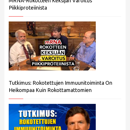
MRNA-Rokotteen Keksijän Varoitus
Piikkiproteiinista
Tutkimus: Rokotettujen Immuunitoiminta On
Heikompaa Kuin Rokottamattomien