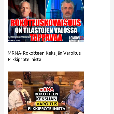
MRNA-Rokotteen Keksijän Varoitus
Piikkiproteiinista