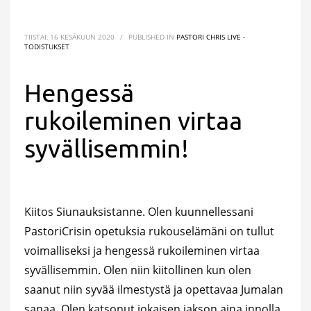
TIISTAI, 16 KESÄKUUN 2020
/
PUBLISHED IN
PASTORI CHRIS LIVE -
TODISTUKSET
Hengessä
rukoileminen virtaa
syvällisemmin!
Kiitos Siunauksistanne. Olen kuunnellessani
PastoriCrisin opetuksia rukouselämäni on tullut
voimalliseksi ja hengessä rukoileminen virtaa
syvällisemmin. Olen niin kiitollinen kun olen
saanut niin syvää ilmestystä ja opettavaa Jumalan
sanaa. Olen katsonut jokaisen jakson aina innolla