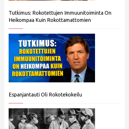
Tutkimus: Rokotettujen Immuunitoiminta On
Heikompaa Kuin Rokottamattomien
Espanjantauti Oli Rokotekokeilu