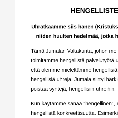
HENGELLIST
Uhratkaamme siis hänen (Kristuksen
niiden huulten hedelmää, jotka 
Tämä Jumalan Valtakunta, johon me 
toimitamme hengellistä palvelutyötä uh
että olemme mieleltämme hengellisiä,
hengellisiä uhreja. Jumala siirtyi här
poistaa syntejä, hengellisiin uhreihin.
Kun käytämme sanaa “hengellinen”, me
hengellistä konkreettisuutta. Esimerk