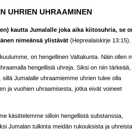
EN UHRIEN UHRAAMINEN
) kautta Jumalalle joka aika kiitosuhria, se o
hänen nimeänsä ylistävät
(Heprealaiskirje 13:15).
kuulumme, on hengellinen Valtakunta. Näin ollen 
raamalla hengellisiä uhreja. Siksi on niin tärkeää,
 sillä Jumalalle uhraamiemme uhrien tulee olla
kien ja vuohien uhraamisesta, jotka eivät voineet
 käsittelemme silloin hengellistä substanssia,
iksi Jumalan tulkinta meidän rukouksista ja uhreist