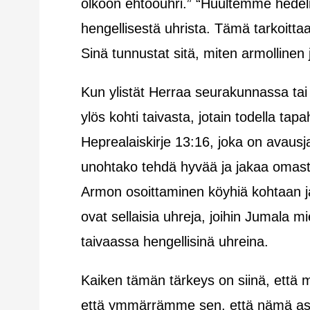
olkoon ehtoouhri.” “Huultemme hede
hengellisestä uhrista. Tämä tarkoitta
Sinä tunnustat sitä, miten armollinen
Kun ylistät Herraa seurakunnassa tai k
ylös kohti taivasta, jotain todella tap
Heprealaiskirje 13:16, joka on avaus
unohtako tehdä hyvää ja jakaa omastan
Armon osoittaminen köyhiä kohtaan j
ovat sellaisia uhreja, joihin Jumala 
taivaassa hengellisinä uhreina.
Kaiken tämän tärkeys on siinä, että 
että ymmärrämme sen, että nämä asiat