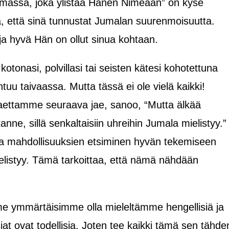
lmässä, joka ylistää Hänen Nimeään” on kyse
a, että sinä tunnustat Jumalan suurenmoisuutta.
 ja hyvä Hän on ollut sinua kohtaan.
otonasi, polvillasi tai seisten kätesi kohotettuna
ahtuu taivaassa. Mutta tässä ei ole vielä kaikki!
jaettamme seuraava jae, sanoo, “Mutta älkää
ne, sillä senkaltaisiin uhreihin Jumala mielistyy.”
a mahdollisuuksien etsiminen hyvän tekemiseen
mielistyy. Tämä tarkoittaa, että nämä nähdään
me ymmärtäisimme olla mieleltämme hengellisiä ja
 ovat todellisia. Joten tee kaikki tämä sen tähde