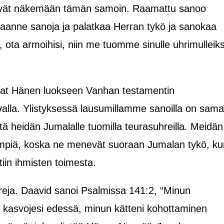
tyivät näkemään tämän samoin. Raamattu sanoo
aanne sanoja ja palatkaa Herran tykö ja sanokaa
, ota armoihisi, niin me tuomme sinulle uhrimulleiks
t Hänen luokseen Vanhan testamentin
tavalla. Ylistyksessä lausumillamme sanoilla on sama
ä heidän Jumalalle tuomilla teurasuhreilla. Meidän
piä, koska ne menevät suoraan Jumalan tykö, ku
ötiin ihmisten toimesta.
reja. Daavid sanoi Psalmissa 141:2, “Minun
n kasvojesi edessä, minun kätteni kohottaminen