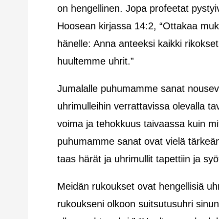
on hengellinen. Jopa profeetat pys
Hoosean kirjassa 14:2, “Ottakaa muk
hänelle: Anna anteeksi kaikki rikokset
huultemme uhrit.”
Jumalalle puhumamme sanat nouseva
uhrimulleihin verrattavissa olevalla 
voima ja tehokkuus taivaassa kuin mit
puhumamme sanat ovat vielä tärkeäm
taas härät ja uhrimullit tapettiin ja sy
Meidän rukoukset ovat hengellisiä uh
rukoukseni olkoon suitsutusuhri sinu