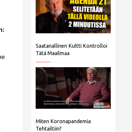
n:
Saatanallinen Kultti Kontrolloi
Tätä Maailmaa
me
Miten Koronapandemia
a
Tehtailtiin?