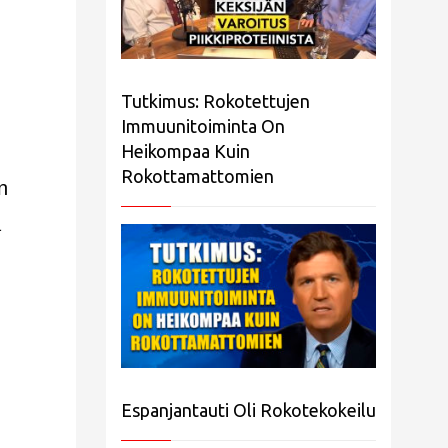
Tutkimus: Rokotettujen
Immuunitoiminta On
Heikompaa Kuin
Rokottamattomien
n
a
Espanjantauti Oli Rokotekokeilu