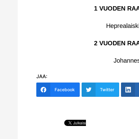
1 VUODEN RA
Heprealaisk
2 VUODEN RA
Johannes 
JAA:
Facebook
Twitter