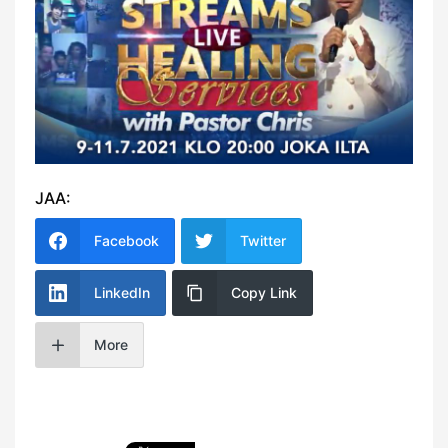
JAA:
Facebook
Twitter
LinkedIn
Copy Link
More