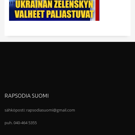
RAPSODIA SUOMI
sähköposti:
rapsodiasuomi@gmail.com
puh. 040-464 5355