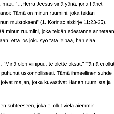
kulmaa: “…Herra Jeesus sinä yönä, jona hänet
 ja sanoi: Tämä on minun ruumiini, joka teidän
n muistokseni” (1. Korinttolaiskirje 11:23-25).
ää minun ruumiini, joka teidän edestänne annetaan
an, että jos joku syö tätä leipää, hän elää
“Minä olen viinipuu, te olette oksat.” Tämä ei ollu
puhunut uskonnollisesti. Tämä ihmeellinen suhde
a joivat maljan, jotka kuvastivat Hänen ruumiista ja
een suhteeseen, joka ei ollut vielä aiemmin