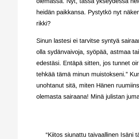
olemassa. Nyt, tässä ykseydessä hei
heidän paikkansa. Pystytkö nyt näkem
rikki?
Sinun lastesi ei tarvitse syntyä sairaa
olla sydänvaivoja, syöpää, astmaa ta
edestäsi. Entäpä sitten, jos tunnet 
tehkää tämä minun muistokseni.” Kun s
unohtanut sitä, miten Hänen ruumiins
olemasta sairaana! Minä julistan jumala
“Kiitos siunattu taivaallinen Isäni 