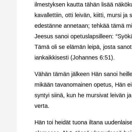
ilmestyksen kautta tähän lisää näkö
kavallettiin, otti leivän, kiitti, mursi
edestänne annetaan; tehkää tämä minu
Jeesus sanoi opetuslapsilleen: “Syök
Tämä oli se elämän leipä, josta sanota
iankaikkisesti (Johannes 6:51).
Vähän tämän jälkeen Hän sanoi heille: 
mikään tavanomainen opetus, Hän ei 
syntyi siinä, kun he mursivat leivän j
verta.
Hän toi heidät tuona iltana uudenlais