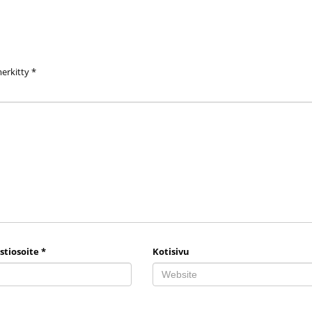
merkitty
*
stiosoite
*
Kotisivu