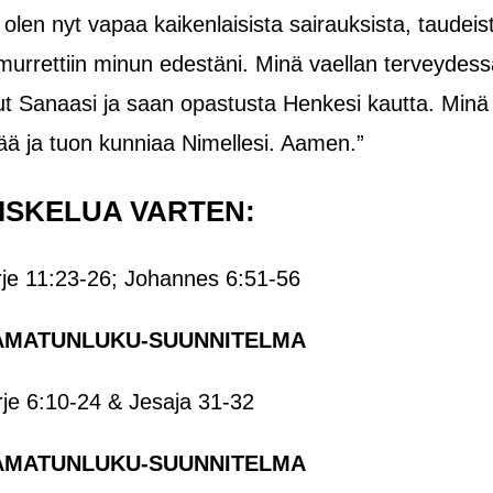
olen nyt vapaa kaikenlaisista sairauksista, taudeis
murrettiin minun edestäni. Minä vaellan terveydess
ut Sanaasi ja saan opastusta Henkesi kautta. Minä
ä ja tuon kunniaa Nimellesi. Aamen.”
ISKELUA VARTEN:
kirje 11:23-26; Johannes 6:51-56
AMATUNLUKU-SUUNNITELMA
rje 6:10-24 & Jesaja 31-32
AMATUNLUKU-SUUNNITELMA