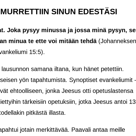
MURRETTIIN SINUN EDESTÄSI
sat. Joka pysyy minussa ja jossa minä pysyn, se
man minua te ette voi mitään tehdä
(Johannekse
vankeliumi 15:5).
lausunnon samana iltana, kun hänet petettiin.
yseisen yön tapahtumista. Synoptiset evankeliumit 
vät ehtoolliseen, jonka Jeesus otti opetuslastensa
ettyihin tärkeisiin opetuksiin, jotka Jeesus antoi 13
odellakin pitkästä illasta.
tapahtui jotain merkittävää. Paavali antaa meille