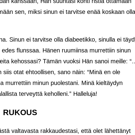
dän kanssaan, Hän suuntasi kohti ristiä ottamaan
ään sen, miksi sinun ei tarvitse enää koskaan oll
na. Sinun ei tarvitse olla diabeetikko, sinulla ei täy
i edes flunssaa. Hänen ruumiinsa murrettiin sinun
oireita kehossasi? Tämän vuoksi Hän sanoi meille: 
iis otat ehtoollisen, sano näin: “Minä en ole
a murrettiin minun puolestani. Minä kieltäydyn
llista terveyttä keholleni.” Halleluja!
RUKOUS
tästä valtavasta rakkaudestasi, että olet lähettänyt