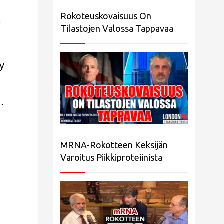
Rokoteuskovaisuus On
a
Tilastojen Valossa Tappavaa
dy
“…
MRNA-Rokotteen Keksijän
Varoitus Piikkiproteiinista