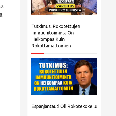
ta
ä,
Tutkimus: Rokotettujen
Immuunitoiminta On
Heikompaa Kuin
Rokottamattomien
Espanjantauti Oli Rokotekokeilu