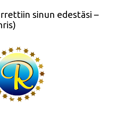
rettiin sinun edestäsi –
ris)