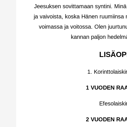
Jeesuksen sovittamaan syntini. Minä 
ja vaivoista, koska Hänen ruumiinsa 
voimassa ja voitossa. Olen juurtun
kannan paljon hedelmä
LISÄOP
1. Korinttolais
1 VUODEN RA
Efesolaiski
2 VUODEN RA