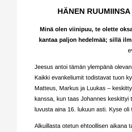
HÄNEN RUUMIINSA 
Minä olen viinipuu, te olette ok
kantaa paljon hedelmää; sillä il
e
Jeesus antoi tämän ylempänä olevan 
Kaikki evankeliumit todistavat tuon k
Matteus, Markus ja Luukas – keskitty
kanssa, kun taas Johannes keskittyi ti
luvusta aina 16. lukuun asti. Kyse oli t
Alkuillasta otetun ehtoollisen aikana 