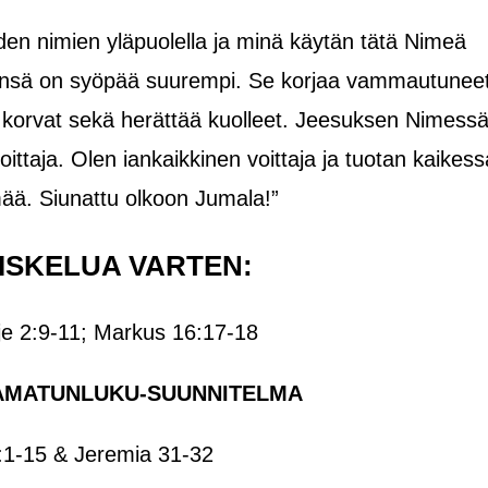
en nimien yläpuolella ja minä käytän tätä Nimeä
ensä on syöpää suurempi. Se korjaa vammautunee
t korvat sekä herättää kuolleet. Jeesuksen Nimess
oittaja. Olen iankaikkinen voittaja ja tuotan kaikess
ää. Siunattu olkoon Jumala!”
ISKELUA VARTEN:
irje 2:9-11; Markus 16:17-18
AMATUNLUKU-SUUNNITELMA
3:1-15 & Jeremia 31-32