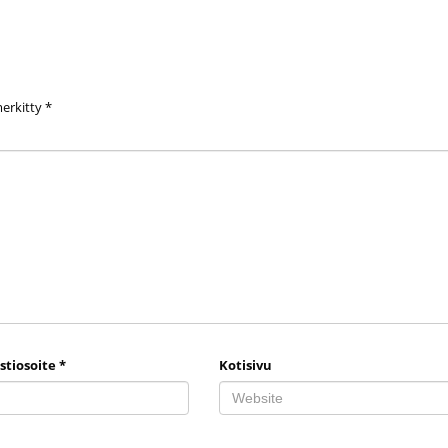
merkitty
*
stiosoite
*
Kotisivu