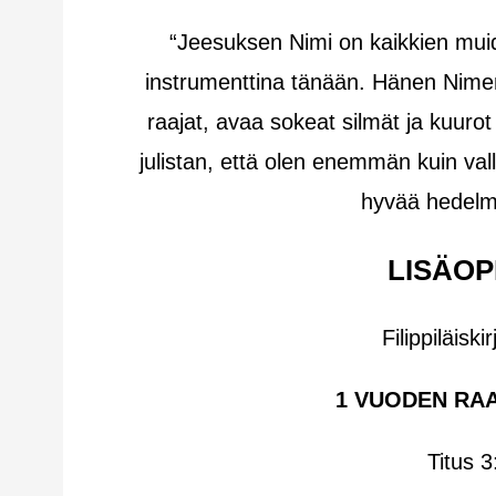
“Jeesuksen Nimi on kaikkien muid
instrumenttina tänään. Hänen Nim
raajat, avaa sokeat silmät ja kuuro
julistan, että olen enemmän kuin vall
hyvää hedelm
LISÄOP
Filippiläisk
1 VUODEN RA
Titus 