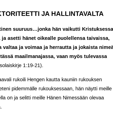
TORITEETTI JA HALLINTAVALTA
tinen suuruus…jonka hän vaikutti Kristuksessa
 ja asetti hänet oikealle puolellensa taivaissa,
 valtaa ja voimaa ja herrautta ja jokaista nimeä
n tässä maailmanajassa, vaan myös tulevassa
solaiskirje 1:19-21).
aavali rukoili Hengen kautta kauniin rukouksen
eteni pidemmälle rukouksessaan, hän näytti meille
della on ja selitti meille Hänen Nimessään olevaa
a.