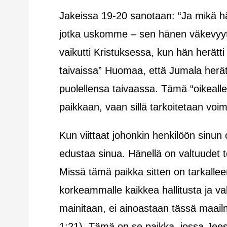
Jakeissa 19-20 sanotaan: “Ja mikä h
jotka uskomme – sen hänen väkevyy
vaikutti Kristuksessa, kun hän herätti 
taivaissa” Huomaa, että Jumala herätt
puolellensa taivaassa. Tämä “oikealle pu
paikkaan, vaan sillä tarkoitetaan voi
Kun viittaat johonkin henkilöön sinun o
edustaa sinua. Hänellä on valtuudet t
Missä tämä paikka sitten on tarkall
korkeammalle kaikkea hallitusta ja va
mainitaan, ei ainoastaan tässä maail
1:21). Tämä on se paikka, jossa Jees