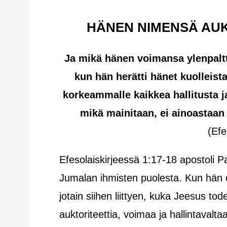
HÄNEN NIMENSÄ AUK
Ja mikä hänen voimansa ylenpalt
kun hän herätti hänet kuolleista
korkeammalle kaikkea hallitusta ja
mikä mainitaan, ei ainoastaa
(Efe
Efesolaiskirjeessä 1:17-18 apostoli P
Jumalan ihmisten puolesta. Kun hän 
jotain siihen liittyen, kuka Jeesus to
auktoriteettia, voimaa ja hallintavalta