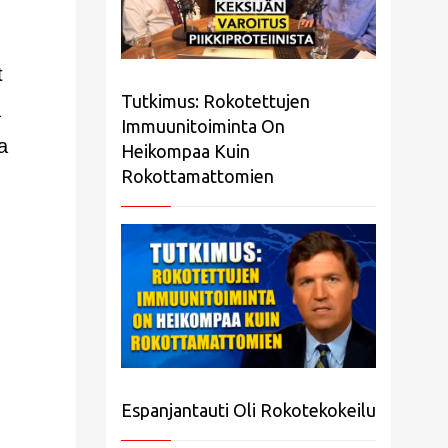
t
Tutkimus: Rokotettujen
ä
Immuunitoiminta On
a
Heikompaa Kuin
Rokottamattomien
Espanjantauti Oli Rokotekokeilu