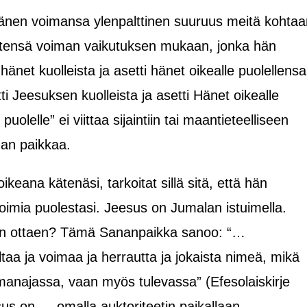
änen voimansa ylenpalttinen suuruus meitä kohtaa
tensä voiman vaikutuksen mukaan, jonka hän
hänet kuolleista ja asetti hänet oikealle puolellensa
i Jeesuksen kuolleista ja asetti Hänet oikealle
olelle” ei viittaa sijaintiin tai maantieteelliseen
man paikkaa.
ikeana kätenäsi, tarkoitat sillä sitä, että hän
oimia puolestasi. Jeesus on Jumalan istuimella.
een ottaen? Tämä Sananpaikka sanoo: “…
ltaa ja voimaa ja herrautta ja jokaista nimeä, mikä
manajassa, vaan myös tulevassa” (Efesolaiskirje
us on — omalla auktoriteetin paikallaan.