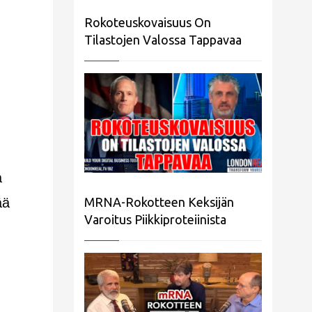
Rokoteuskovaisuus On
Tilastojen Valossa Tappavaa
a
ää
MRNA-Rokotteen Keksijän
Varoitus Piikkiproteiinista