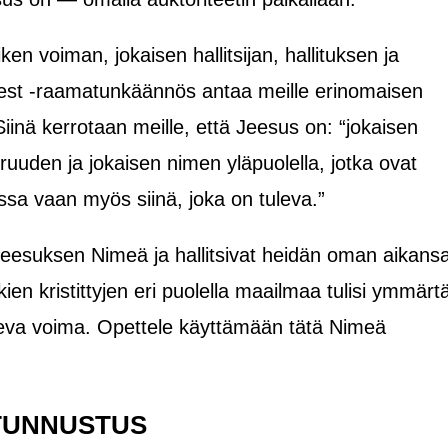
en voiman, jokaisen hallitsijan, hallituksen ja
Wuest -raamatunkäännös antaa meille erinomaisen
iinä kerrotaan meille, että Jeesus on: “jokaisen
rruuden ja jokaisen nimen yläpuolella, jotka ovat
ssa vaan myös siinä, joka on tuleva.”
 Jeesuksen Nimeä ja hallitsivat heidän oman aikans
en kristittyjen eri puolella maailmaa tulisi ymmärt
eva voima. Opettele käyttämään tätä Nimeä
TUNNUSTUS