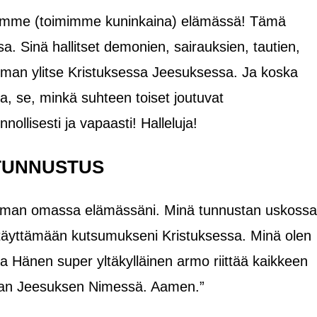
semme (toimimme kuninkaina) elämässä! Tämä
assa. Sinä hallitset demonien, sairauksien, tautien,
man ylitse Kristuksessa Jeesuksessa. Ja koska
, se, minkä suhteen toiset joutuvat
ollisesti ja vapaasti! Halleluja!
TUNNUSTUS
oiman omassa elämässäni. Minä tunnustan uskossa
a täyttämään kutsumukseni Kristuksessa. Minä olen
 ja Hänen super yltäkylläinen armo riittää kaikkeen
ran Jeesuksen Nimessä. Aamen.”