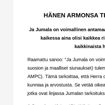
HÄNEN ARMONSA T
Ja Jumala on voimallinen antamaan 
kaikessa aina olisi kaikkea r
kaikkinaista 
Raamattu sanoo: “Ja Jumala on voim
suosion ja maalliset siunaukset) tulema
AMPC). Tämä tarkoittaa, että Herra 
kunniaa ja arvostusta. Se vetää oikean
jotka ovat linjassa Jumalan tarkoitu