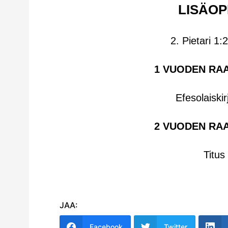
LISÄOP
2. Pietari 1:
1 VUODEN RA
Efesolaiski
2 VUODEN RA
Titus
JAA:
Facebook
Twitter