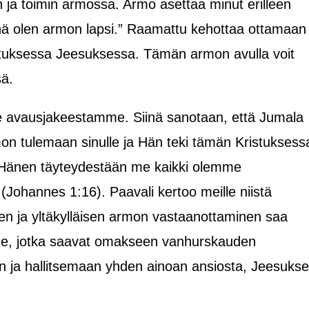
an ja toimin armossa. Armo asettaa minut erilleen
inä olen armon lapsi.” Raamattu kehottaa ottamaan
ristuksessa Jeesuksessa. Tämän armon avulla voit
sä.
imme avausjakeestamme. Siinä sanotaan, että Jumala
n tulemaan sinulle ja Hän teki tämän Kristuksess
Hänen täyteydestään me kaikki olemme
Johannes 1:16). Paavali kertoo meille niistä
isen ja yltäkylläisen armon vastaanottaminen saa
ne, jotka saavat omakseen vanhurskauden
än ja hallitsemaan yhden ainoan ansiosta, Jeesuks