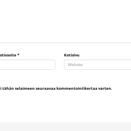
stiosoite
*
Kotisivu
uni tähän selaimeen seuraavaa kommentointikertaa varten.