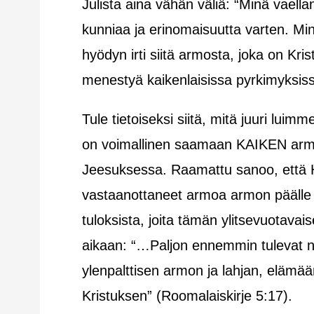
Julista aina vähän väliä: “Minä vaell
kunniaa ja erinomaisuutta varten. M
hyödyn irti siitä armosta, joka on K
menestyä kaikenlaisissa pyrkimyksis
Tule tietoiseksi siitä, mitä juuri lu
on voimallinen saamaan KAIKEN armo
Jeesuksessa. Raamattu sanoo, että 
vastaanottaneet armoa armon päälle (
tuloksista, joita tämän ylitsevuotava
aikaan: “…Paljon ennemmin tulevat 
ylenpalttisen armon ja lahjan, elämä
Kristuksen” (Roomalaiskirje 5:17).