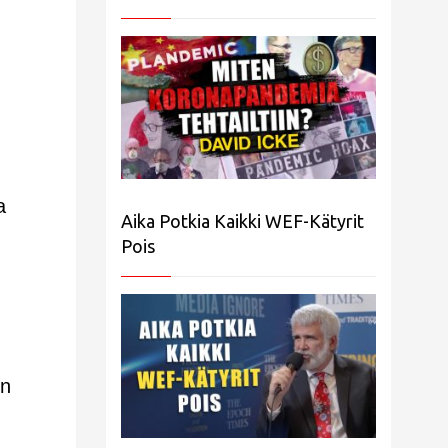
a
Aika Potkia Kaikki WEF-Kätyrit
Pois
en