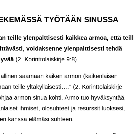
EKEMÄSSÄ TYÖTÄÄN SINUSSA
teille ylenpalttisesti kaikkea armoa, että teil
iittävästi, voidaksenne ylenpalttisesti tehdä
hyvää
(2. Korinttolaiskirje 9:8).
allinen saamaan kaiken armon (kaikenlaisen
an teille yltäkylläisesti….” (2. Korinttolaiskirje
ohjaa armon sinua kohti. Armo tuo hyväksyntää,
laiset ihmiset, olosuhteet ja resurssit luoksesi,
ksen kanssa elämäsi suhteen.