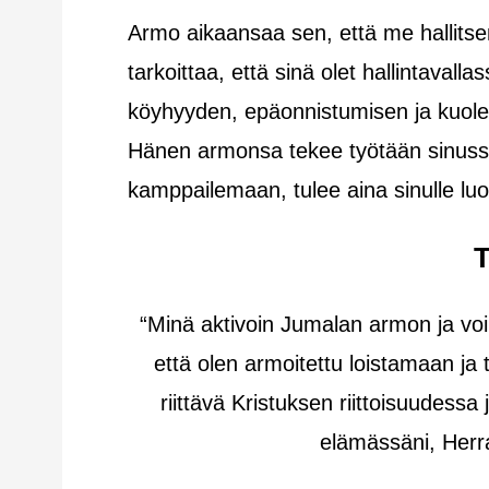
Armo aikaansaa sen, että me hallit
tarkoittaa, että sinä olet hallintavall
köyhyyden, epäonnistumisen ja kuole
Hänen armonsa tekee työtään sinussa
kamppailemaan, tulee aina sinulle luonn
“Minä aktivoin Jumalan armon ja v
että olen armoitettu loistamaan j
riittävä Kristuksen riittoisuudessa
elämässäni, Her