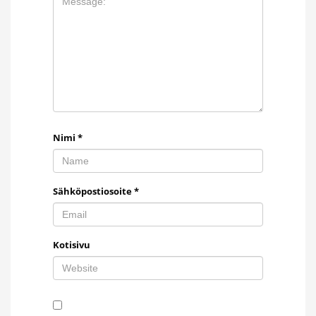
Nimi
*
Sähköpostiosoite
*
Kotisivu