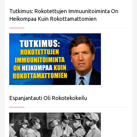
Tutkimus: Rokotettujen Immuunitoiminta On
Heikompaa Kuin Rokottamattomien
Espanjantauti Oli Rokotekokeilu