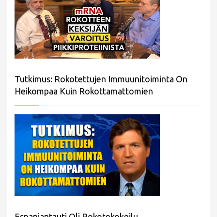
Tutkimus: Rokotettujen Immuunitoiminta On
Heikompaa Kuin Rokottamattomien
Espanjantauti Oli Rokotekokeilu