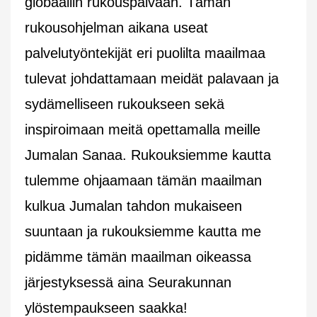
globaaliin rukouspäivään. Tämän
rukousohjelman aikana useat
palvelutyöntekijät eri puolilta maailmaa
tulevat johdattamaan meidät palavaan ja
sydämelliseen rukoukseen sekä
inspiroimaan meitä opettamalla meille
Jumalan Sanaa. Rukouksiemme kautta
tulemme ohjaamaan tämän maailman
kulkua Jumalan tahdon mukaiseen
suuntaan ja rukouksiemme kautta me
pidämme tämän maailman oikeassa
järjestyksessä aina Seurakunnan
ylöstempaukseen saakka!