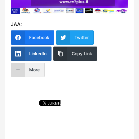
JAA:
Facebook
Twitter
LinkedIn
Copy Link
More