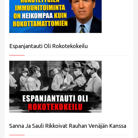
Espanjantauti Oli Rokotekokeilu
Sanna Ja Sauli Rikkoivat Rauhan Venäjän Kanssa