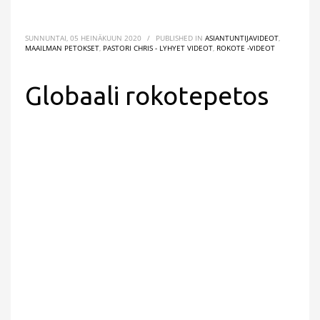
SUNNUNTAI, 05 HEINÄKUUN 2020
/
PUBLISHED IN
ASIANTUNTIJAVIDEOT
,
MAAILMAN PETOKSET
,
PASTORI CHRIS - LYHYET VIDEOT
,
ROKOTE -VIDEOT
Globaali rokotepetos