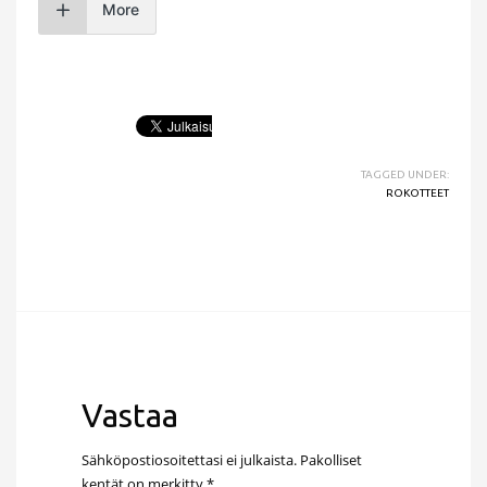
More
TAGGED UNDER:
ROKOTTEET
Vastaa
Sähköpostiosoitettasi ei julkaista.
Pakolliset
kentät on merkitty
*