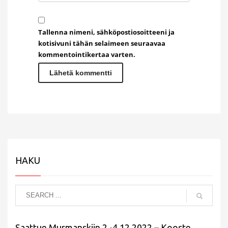
Tallenna nimeni, sähköpostiosoitteeni ja
kotisivuni tähän selaimeen seuraavaa
kommentointikertaa varten.
HAKU
Saattue Murmanskiin 2.-4.12.2022 – Kooste