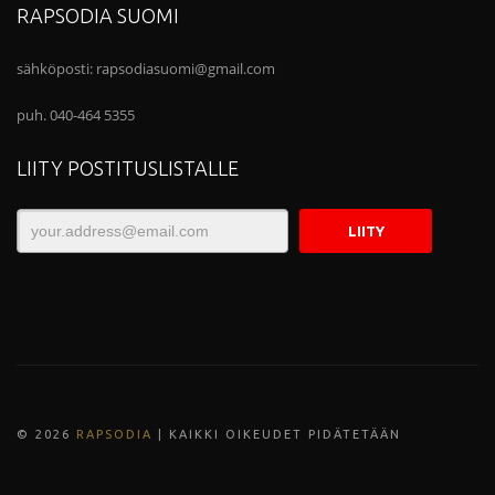
RAPSODIA SUOMI
sähköposti:
rapsodiasuomi@gmail.com
puh. 040-464 5355
LIITY POSTITUSLISTALLE
© 202
6
RAPSODIA
| KAIKKI OIKEUDET PIDÄTETÄÄN