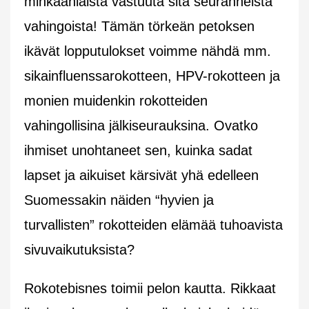
minkäänlaista vastuuta sitä seuranneista
vahingoista! Tämän törkeän petoksen
ikävät lopputulokset voimme nähdä mm.
sikainfluenssarokotteen, HPV-rokotteen ja
monien muidenkin rokotteiden
vahingollisina jälkiseurauksina. Ovatko
ihmiset unohtaneet sen, kuinka sadat
lapset ja aikuiset kärsivät yhä edelleen
Suomessakin näiden “hyvien ja
turvallisten” rokotteiden elämää tuhoavista
sivuvaikutuksista?
Rokotebisnes toimii pelon kautta. Rikkaat