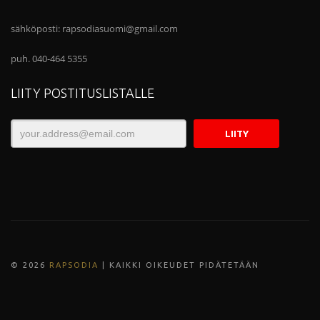
sähköposti:
rapsodiasuomi@gmail.com
puh. 040-464 5355
LIITY POSTITUSLISTALLE
© 202
6
RAPSODIA
| KAIKKI OIKEUDET PIDÄTETÄÄN