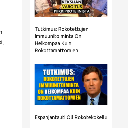
Tutkimus: Rokotettujen
n
Immuunitoiminta On
i,
Heikompaa Kuin
Rokottamattomien
Espanjantauti Oli Rokotekokeilu