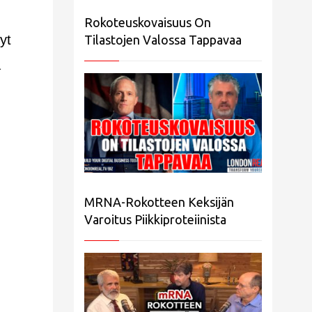
Rokoteuskovaisuus On
yt
Tilastojen Valossa Tappavaa
a
MRNA-Rokotteen Keksijän
Varoitus Piikkiproteiinista