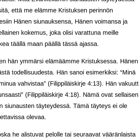
 sitä, että me elämme Kristuksen perinnön
 esiin Hänen siunauksensa, Hänen voimansa ja
llainen kokemus, joka olisi varattuna meille
ea täällä maan päällä tässä ajassa.
miten hän ymmärsi elämäämme Kristuksessa. Hänen
tästä todellisuudesta. Hän sanoi esimerkiksi: “Minä
inua vahvistaa” (Filippiläiskirje 4:13). Hän vakuutt
nsaasti” (Filippiläiskirje 4:18). Nämä ovat sellaisen
en siunausten täyteydessä. Tämä täyteys ei ole
tettavissa olevaa.
oska he alistuvat pelolle tai seuraavat vääränlaista