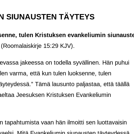
N SIUNAUSTEN TÄYTEYS
ksenne, tulen Kristuksen evankeliumin siunaust
(Roomalaiskirje 15:29 KJV).
levassa jakeessa on todella syvällinen. Hän puhui
en varma, että kun tulen luoksenne, tulen
äyteydessä.” Tämä lausunto paljastaa, että täällä
vaeltaa Jeesuksen Kristuksen Evankeliumin
 tapahtumista vaan hän ilmoitti sen luottavaisin
e vaelsi. Mitä Evankeliumin siunausten täyteydessä