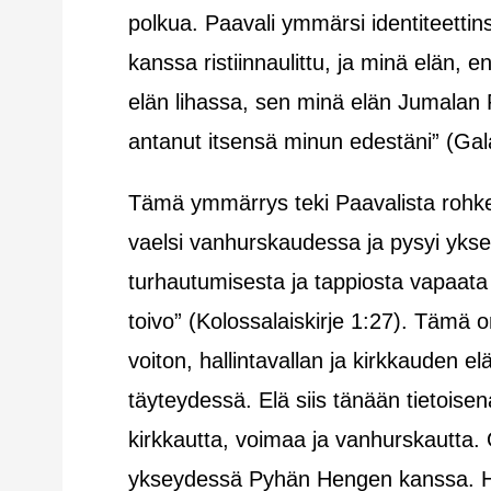
polkua. Paavali ymmärsi identiteettins
kanssa ristiinnaulittu, ja minä elän,
elän lihassa, sen minä elän Jumalan 
antanut itsensä minun edestäni” (Galat
Tämä ymmärrys teki Paavalista rohk
vaelsi vanhurskaudessa ja pysyi yk
turhautumisesta ja tappiosta vapaata
toivo” (Kolossalaiskirje 1:27). Tämä 
voiton, hallintavallan ja kirkkauden 
täyteydessä. Elä siis tänään tietoisen
kirkkautta, voimaa ja vanhurskautta. 
ykseydessä Pyhän Hengen kanssa. Ha