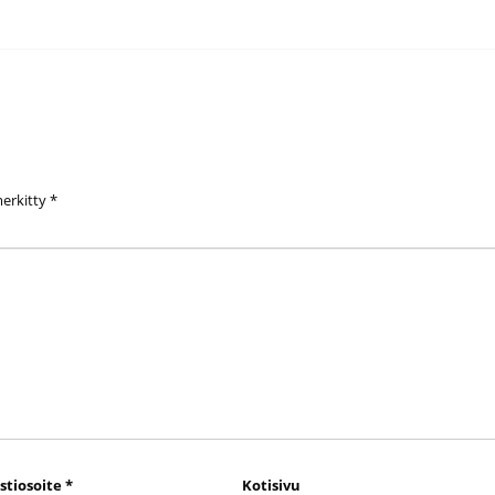
merkitty
*
stiosoite
*
Kotisivu