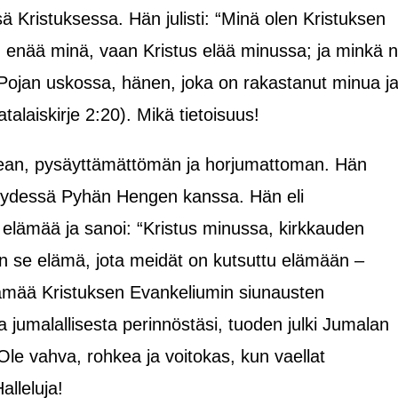
ä Kristuksessa. Hän julisti: “Minä olen Kristuksen
 en enää minä, vaan Kristus elää minussa; ja minkä n
Pojan uskossa, hänen, joka on rakastanut minua j
alaiskirje 2:20). Mikä tietoisuus!
ean, pysäyttämättömän ja horjumattoman. Hän
seydessä Pyhän Hengen kanssa. Hän eli
 elämää ja sanoi: “Kristus minussa, kirkkauden
on se elämä, jota meidät on kutsuttu elämään –
elämää Kristuksen Evankeliumin siunausten
a jumalallisesta perinnöstäsi, tuoden julki Jumalan
Ole vahva, rohkea ja voitokas, kun vaellat
lleluja!