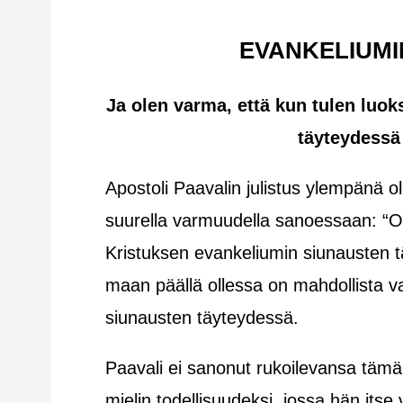
EVANKELIUMI
Ja olen varma, että kun tulen luo
täyteydessä
Apostoli Paavalin julistus ylempänä o
suurella varmuudella sanoessaan: “Ol
Kristuksen evankeliumin siunausten t
maan päällä ollessa on mahdollista 
siunausten täyteydessä.
Paavali ei sanonut rukoilevansa tämän
mielin todellisuudeksi, jossa hän its