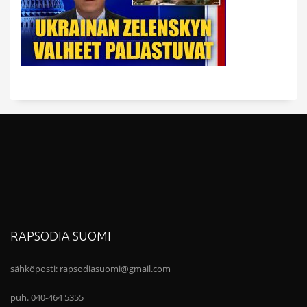
RAPSODIA SUOMI
sähköposti:
rapsodiasuomi@gmail.com
puh. 040-464 5355