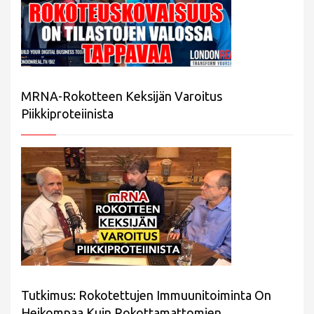
MRNA-Rokotteen Keksijän Varoitus
Piikkiproteiinista
Tutkimus: Rokotettujen Immuunitoiminta On
Heikompaa Kuin Rokottamattomien