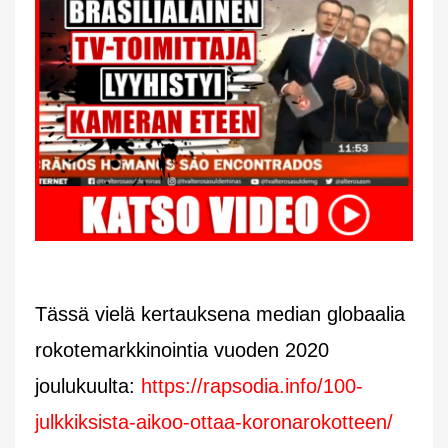
Tässä vielä kertauksena median globaalia
rokotemarkkinointia vuoden 2020
joulukuulta:
https://rapsodia.info/100-
julkkiksista-aikoo-ottaa-koronarokotteen/